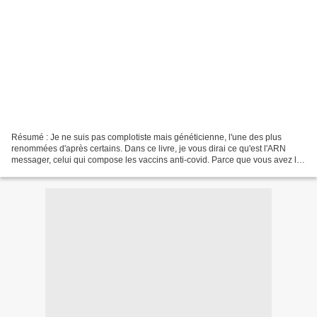
Résumé : Je ne suis pas complotiste mais généticienne, l'une des plus
renommées d'après certains. Dans ce livre, je vous dirai ce qu'est l'ARN
messager, celui qui compose les vaccins anti-covid. Parce que vous avez le
droit de savoir. Êtes-vous prêts...