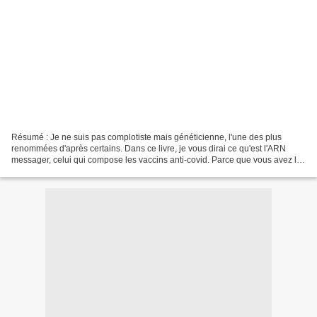
Résumé : Je ne suis pas complotiste mais généticienne, l'une des plus
renommées d'après certains. Dans ce livre, je vous dirai ce qu'est l'ARN
messager, celui qui compose les vaccins anti-covid. Parce que vous avez le
droit de savoir. Êtes-vous prêts...