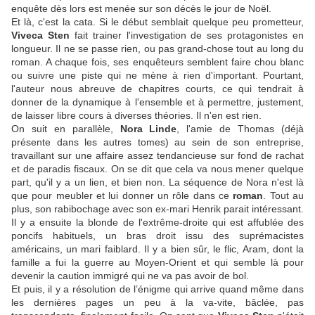
enquête dès lors est menée sur son décès le jour de Noël.
Et là, c'est la cata. Si le début semblait quelque peu prometteur,
Viveca Sten
fait trainer l'investigation de ses protagonistes en
longueur. Il ne se passe rien, ou pas grand-chose tout au long du
roman. A chaque fois, ses enquêteurs semblent faire chou blanc
ou suivre une piste qui ne mène à rien d'important. Pourtant,
l'auteur nous abreuve de chapitres courts, ce qui tendrait à
donner de la dynamique à l'ensemble et à permettre, justement,
de laisser libre cours à diverses théories. Il n'en est rien.
On suit en parallèle,
Nora Linde
, l'amie de Thomas (déjà
présente dans les autres tomes) au sein de son entreprise,
travaillant sur une affaire assez tendancieuse sur fond de rachat
et de paradis fiscaux. On se dit que cela va nous mener quelque
part, qu'il y a un lien, et bien non. La séquence de Nora n'est là
que pour meubler et lui donner un rôle dans ce
roman
. Tout au
plus, son rabibochage avec son ex-mari Henrik parait intéressant.
Il y a ensuite la blonde de l'extrême-droite qui est affublée des
poncifs habituels, un bras droit issu des suprémacistes
américains, un mari faiblard. Il y a bien sûr, le flic, Aram, dont
la
famille a fui la guerre au Moyen-Orient et qui semble là pour
devenir la caution immigré qui ne va pas avoir de bol.
Et puis, il y a résolution de l’énigme qui arrive quand même dans
les dernières pages un peu à la va-vite, bâclée, pas