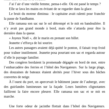
J’ai l’air d’une vieille femme, pensa-t-elle. Où est passé le temps ?
Elle se lava les mains en évitant de se regarder dans la glace.
Le bruit du moteur diminua : le capitaine avait ralenti pour franchir
la passe de Sandhamn.
Elle ramassa son sac sur le sol détrempé et le mit en bandoulière. Il
n’y avait pas grand monde à bord, mais elle s’attarda pour être la
dernière dans la queue.
« Joyeux Noël », dit le marin en prenant son billet.
Jeanette s’efforça de lui sourire.
Les autres passagers avaient déjà quitté le ponton, il faisait trop froid
pour traîner inutilement. Jeanette posa pourtant son sac et regarda autour
d’elle le paysage familier.
Des congères bordaient la promenade dégagée en bord de mer, entre
l’embarcadère des ferries et l’hôtel des Navigateurs. Sur la large plage,
des douzaines de bateaux étaient abrités pour l’hiver sous des bâches
couvertes de neige.
À l’ouest du port, on apercevait le bâtiment jaune de l’auberge, avec
des guirlandes lumineuses sur la façade. Leurs lumières clignotantes
faillirent la faire encore pleurer. Elle ramassa son sac et se mit en
marche.
Une forte odeur de jacinthe flottait dans l’hôtel des Navigateurs.