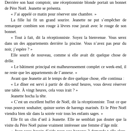
Derrière son haut comptoir, une réceptionniste blonde portait un bonnet
de Père Noël. Jeanette se présenta.
« J’ai appelé ce matin pour réserver une chambre. »
La fille lui fit un grand sourire. Jeanette ne put s’empêcher de
remarquer combien son rouge à lèvres rose jurait avec le rouge de son
bonnet.
« Tout à fait, dit la réceptionniste. Soyez la bienvenue. Vous serez
dans un des appartements derrière la piscine. Vous n’avez pas peur du
noir, j’espère ? »
Elle sourit de nouveau, comme si elle avait dit quelque chose de
drôle.
« Le bâtiment principal est malheureusement complet ce week-end, il
ne reste que les appartements de l’annexe. »
Avant que Jeanette ait le temps de dire quelque chose, elle continua :
« Le dîner est servi à partir de dix-neuf heures, vous devez réserver
une table. À vingt heures, cela vous irait ? »
Jeanette hocha la tête.
« C’est un excellent buffet de Noël, dit la réceptionniste. Tout ce que
vous pouvez souhaiter, quinze sortes de harengs marinés. Et le Père Noël
viendra bien sûr dans la soirée voir tous les enfants sages. »
Elle fit un clin d’œil à Jeanette. Elle ne semblait pas douter que la
visite du Père Noël puisse vraiment intéresser une femme d’âge mûr.