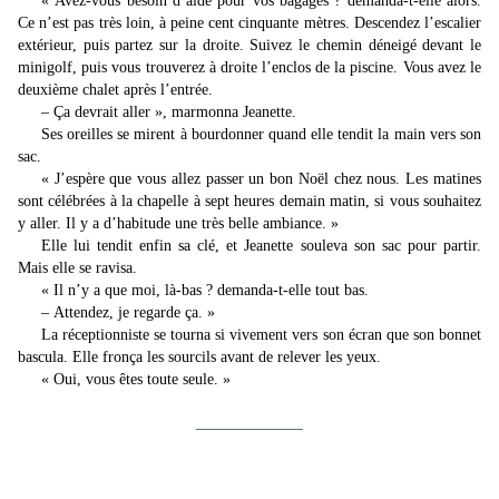
« Avez-vous besoin d’aide pour vos bagages ? demanda-t-elle alors.
Ce n’est pas très loin, à peine cent cinquante mètres. Descendez l’escalier
extérieur, puis partez sur la droite. Suivez le chemin déneigé devant le
minigolf, puis vous trouverez à droite l’enclos de la piscine. Vous avez le
deuxième chalet après l’entrée.
– Ça devrait aller », marmonna Jeanette.
Ses oreilles se mirent à bourdonner quand elle tendit la main vers son
sac.
« J’espère que vous allez passer un bon Noël chez nous. Les matines
sont célébrées à la chapelle à sept heures demain matin, si vous souhaitez
y aller. Il y a d’habitude une très belle ambiance. »
Elle lui tendit enfin sa clé, et Jeanette souleva son sac pour partir.
Mais elle se ravisa.
« Il n’y a que moi, là-bas ? demanda-t-elle tout bas.
– Attendez, je regarde ça. »
La réceptionniste se tourna si vivement vers son écran que son bonnet
bascula. Elle fronça les sourcils avant de relever les yeux.
« Oui, vous êtes toute seule. »
____________