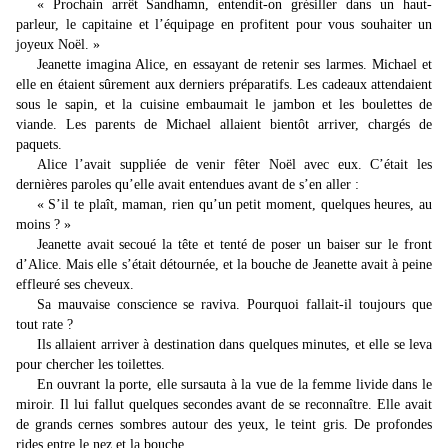
« Prochain arrêt Sandhamn, entendit-on grésiller dans un haut-
parleur, le capitaine et l’équipage en profitent pour vous souhaiter un
joyeux Noël. »
Jeanette imagina Alice, en essayant de retenir ses larmes. Michael et
elle en étaient sûrement aux derniers préparatifs. Les cadeaux attendaient
sous le sapin, et la cuisine embaumait le jambon et les boulettes de
viande. Les parents de Michael allaient bientôt arriver, chargés de
paquets.
Alice l’avait suppliée de venir fêter Noël avec eux. C’était les
dernières paroles qu’elle avait entendues avant de s’en aller :
« S’il te plaît, maman, rien qu’un petit moment, quelques heures, au
moins ? »
Jeanette avait secoué la tête et tenté de poser un baiser sur le front
d’Alice. Mais elle s’était détournée, et la bouche de Jeanette avait à peine
effleuré ses cheveux.
Sa mauvaise conscience se raviva. Pourquoi fallait-il toujours que
tout rate ?
Ils allaient arriver à destination dans quelques minutes, et elle se leva
pour chercher les toilettes.
En ouvrant la porte, elle sursauta à la vue de la femme livide dans le
miroir. Il lui fallut quelques secondes avant de se reconnaître. Elle avait
de grands cernes sombres autour des yeux, le teint gris. De profondes
rides entre le nez et la bouche.