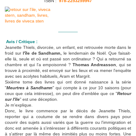
ISBN :
‎
978-2253259947
________
Avis / Critique :
Jeanette Thiels, divorcée, un enfant, est retrouvée morte dans le
froid sur
l'île de Sandhamn,
le lendemain de Noël. Que faisait-
elle là, seule et où est passé son ordinateur ? Qui a retourné sa
chambre et qui l'a empoisonné ?
Thomas Andreasson
, qui se
trouve à proximité, est envoyé sur les lieux et va mener l'enquête
avec ses acolytes habituels, Aram et Margrit.
Sixième tome des livres qui ont donné naissance à la série
"
Meurtres à Sandhamn
" qui compte à ce jour 10 saisons (pour
ceux que cela intéresse), on peut dire d'emblée que ce "
Retour
sur l'île
" est une déception.
Je m'explique.
Donc, le livre commence par le décès de Jeanette Thiels,
reporter qui a coutume de se rendre dans divers pays pour
couvrir des sujets aussi variés que la guerre ou l'immigration et
donc est amenée à s'intéresser à différents courants politiques et
à s'attirer par là même des inimitiés plus ou moins fortes. Une