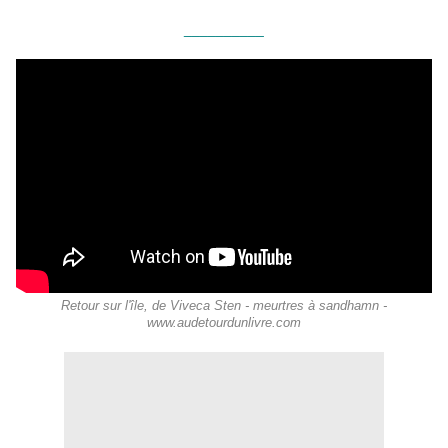
__________
Retour sur l'île, de Viveca Sten - meurtres à sandhamn -
www.audetourdunlivre.com