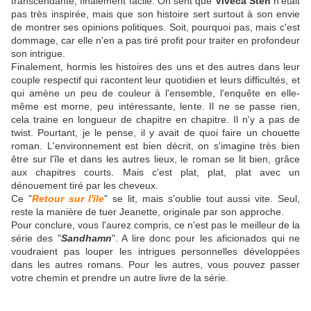
transcendante, finalement facile. On sent que
Viveca Sten
n'était
pas très inspirée, mais que son histoire sert surtout à son envie
de montrer ses opinions politiques. Soit, pourquoi pas, mais c'est
dommage, car elle n'en a pas tiré profit pour traiter en profondeur
son intrigue.
Finalement, hormis les histoires des uns et des autres dans leur
couple respectif qui racontent leur quotidien et leurs difficultés, et
qui amène un peu de couleur à l'ensemble, l'enquête en elle-
même est morne, peu intéressante, lente. Il ne se passe rien,
cela traine en longueur de chapitre en chapitre. Il n'y a pas de
twist. Pourtant, je le pense, il y avait de quoi faire un chouette
roman. L'environnement est bien décrit, on s'imagine très bien
être sur l'île et dans les autres lieux, le roman se lit bien, grâce
aux chapitres courts. Mais c'est plat, plat, plat avec un
dénouement tiré par les cheveux.
Ce "
Retour sur l'île
" se lit, mais s'oublie tout aussi vite. Seul,
reste la manière de tuer Jeanette, originale par son approche.
Pour conclure, vous l'aurez compris, ce n'est pas le meilleur de la
série des "
Sandhamn
". A lire donc pour les aficionados qui ne
voudraient pas louper les intrigues personnelles développées
dans les autres romans. Pour les autres, vous pouvez passer
votre chemin et prendre un autre livre de la série.