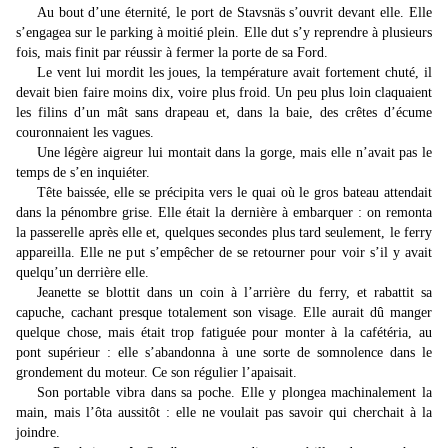
Au bout d’une éternité, le port de Stavsnäs s’ouvrit devant elle. Elle
s’engagea sur le parking à moitié plein. Elle dut s’y reprendre à plusieurs
fois, mais finit par réussir à fermer la porte de sa Ford.
Le vent lui mordit les joues, la température avait fortement chuté, il
devait bien faire moins dix, voire plus froid. Un peu plus loin claquaient
les filins d’un mât sans drapeau et, dans la baie, des crêtes d’écume
couronnaient les vagues.
Une légère aigreur lui montait dans la gorge, mais elle n’avait pas le
temps de s’en inquiéter.
Tête baissée, elle se précipita vers le quai où le gros bateau attendait
dans la pénombre grise. Elle était la dernière à embarquer : on remonta
la passerelle après elle et, quelques secondes plus tard seulement, le ferry
appareilla. Elle ne put s’empêcher de se retourner pour voir s’il y avait
quelqu’un derrière elle.
Jeanette se blottit dans un coin à l’arrière du ferry, et rabattit sa
capuche, cachant presque totalement son visage. Elle aurait dû manger
quelque chose, mais était trop fatiguée pour monter à la cafétéria, au
pont supérieur : elle s’abandonna à une sorte de somnolence dans le
grondement du moteur. Ce son régulier l’apaisait.
Son portable vibra dans sa poche. Elle y plongea machinalement la
main, mais l’ôta aussitôt : elle ne voulait pas savoir qui cherchait à la
joindre.