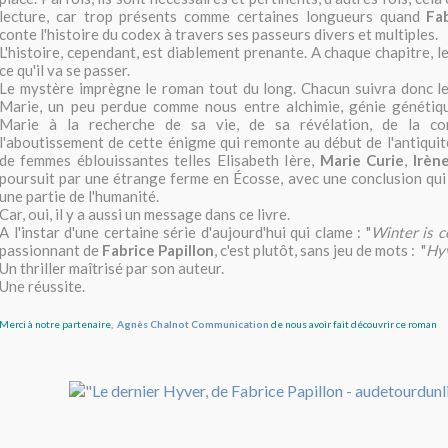
lecture, car trop présents comme certaines longueurs quand
Fa
conte l'histoire du codex à travers ses passeurs divers et multiples.
L'histoire, cependant, est diablement prenante. A chaque chapitre, 
ce qu'il va se passer.
Le mystère imprègne le roman tout du long. Chacun suivra donc le
Marie, un peu perdue comme nous entre alchimie, génie génétiqu
Marie à la recherche de sa vie, de sa révélation, de la c
l'aboutissement de cette énigme qui remonte au début de l'antiquité
de femmes éblouissantes telles Elisabeth Ière,
Marie Curie
,
Irène
poursuit par une étrange ferme en Écosse, avec une conclusion qui
une partie de l'humanité.
Car, oui, il y a aussi un message dans ce livre.
A l'instar d'une certaine série d'aujourd'hui qui clame : "
Winter is 
passionnant de
Fabrice Papillon
, c'est plutôt, sans jeu de mots : "
Hyv
Un thriller maîtrisé par son auteur.
Une réussite.
Merci à notre partenaire,
Agnès Chalnot Communication
de nous avoir fait découvrir ce roman