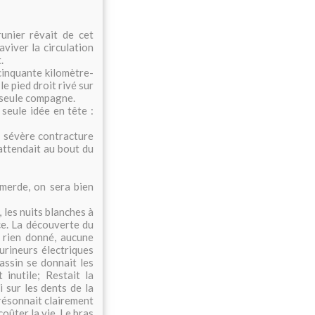
unier rêvait de cet
aviver la circulation
.
 cinquante kilomètre-
le pied droit rivé sur
r seule compagne.
e seule idée en tête :
ne sévère contracture
'attendait au bout du
e merde, on sera bien
 les nuits blanches à
nce. La découverte du
 rien donné, aucune
urineurs électriques
assin se donnait les
inutile; Restait la
 sur les dents de la
résonnait clairement
coûter la vie. Le bras