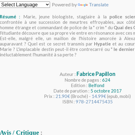
Powered by
Translate
Résumé
:
Marie, jeune biologiste, stagiaire à la
police scie
confrontée à une succession de meurtres effroyables, aux côt
homme étrange et commandant de police de la " crim " du
Quai des 
l'étudiante découvre que sa propre vie entre en résonance avec ces 
Est-elle, malgré elle, un maillon de l'histoire amorcée à Alexa
auparavant ? Quel est ce secret transmis par
Hypatie
et au cœur
Marie ? L'implacable destin peut-il être contrecarré ou "
le dernie
inéluctablement l'humanité à sa perte ?
Fabrice Papillon
Auteur :
Nombre de pages :
624
Edition :
Belfond
Date de parution :
5 octobre 2017
Prix :
21.90€
(Broché) -
14.99€
(epub, mobi)
ISBN :
978-2714475435
Avis
/
Critique
: