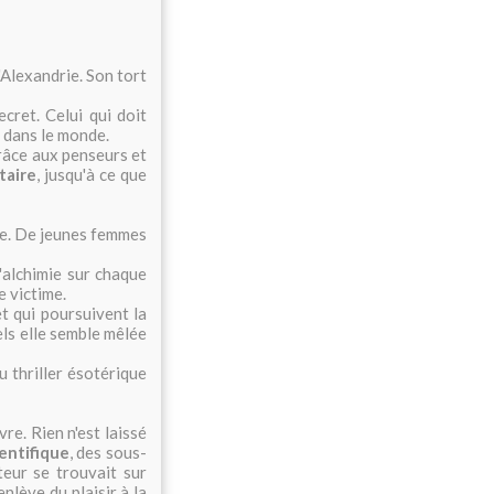
'Alexandrie. Son tort
ecret. Celui qui doit
x dans le monde.
râce aux penseurs et
taire
, jusqu'à ce que
ce. De jeunes femmes
'alchimie sur chaque
 victime.
et qui poursuivent la
els elle semble mêlée
u thriller ésotérique
vre. Rien n'est laissé
ientifique
, des sous-
teur se trouvait sur
enlève du plaisir à la