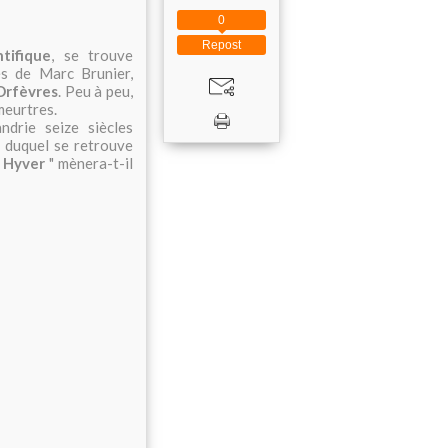
0
Repost
ntifique
, se trouve
és de Marc Brunier,
Orfèvres
. Peu à peu,
meurtres.
ndrie seize siècles
 duquel se retrouve
r Hyver
" mènera-t-il