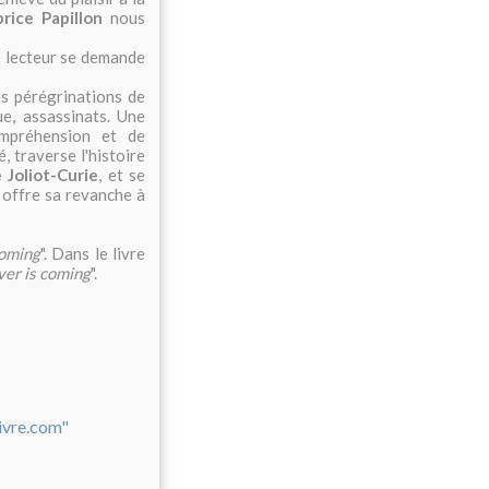
brice Papillon
nous
le lecteur se demande
s pérégrinations de
e, assassinats. Une
ompréhension et de
, traverse l'histoire
 Joliot-Curie
, et se
 offre sa revanche à
coming
". Dans le livre
er is coming
".