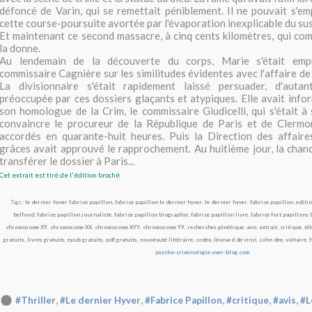
défoncé de Varin, qui se remettait péniblement. Il ne pouvait s'e
cette course-poursuite avortée par l'évaporation inexplicable du su
Et maintenant ce second massacre, à cinq cents kilomètres, qui co
la donne.
Au lendemain de la découverte du corps, Marie s'était empr
commissaire Cagnière sur les similitudes évidentes avec l'affaire d
La divisionnaire s'était rapidement laissé persuader, d'autant
préoccupée par ces dossiers glaçants et atypiques. Elle avait inf
son homologue de la Crim, le commissaire Giudicelli, qui s'était à
convaincre le procureur de la République de Paris et de Clermon
accordés en quarante-huit heures. Puis la Direction des affaires
grâces avait approuvé le rapprochement. Au huitième jour, la chance
transférer le dossier à Paris...
Cet extrait est tiré de l'édition broché
Tags :
le dernier hyver fabrice papillon
,
fabrice papillon le dernier hyver
,
le dernier hyver
,
fabrice papillon
,
editi
belfond
,
fabrice papillon journaliste
,
fabrice papillon biographie
,
fabrice papillon livre
,
fabrice fort papillons 
chromosome XY
,
chromosome XX
,
chromosome XYY
,
chromosome YY
,
recherches génétique
,
avis
,
extrait
,
critique
,
té
gratuits
,
livres gratuits
,
epub gratuits
,
pdf gratuits
,
nouveauté littéraire
,
codex
,
léonard de vinci
,
john dee
,
voltaire
,
h
psycho-criminologie.over-blog.com
,
,
,
,
,
#Thriller
#Le dernier Hyver
#Fabrice Papillon
#critique
#avis
#L