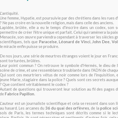
L'antiquité.
Une femme, Hypatie, est poursuivie par des chrétiens dans les rues d
? Ne pas croire en la nouvelle religion, mais dans celle des anciens.
Lapidée, brûlée, elle a eu le temps d'inscrire dans un codex, son s
permettre de créer l'être unique et parfait. Celui qui ramènera la pai
Menacée, son œuvre parviendra cependant à traverser les siècles g
scientifiques, tels que
Paracelse
,
Léonard de Vinci
,
John Dee
,
Vol
le miracle enfin puisse se produire.
De nos jours, une série de meurtres étranges voient le jour en Fran
sont torturées, brûlées.
Leur point commun ? On retrouve le symbole d'Hermès, le dieu de l
scène de crime, et une ressemblance troublante dans l'ADN de chaque
Qui sont ces meurtriers vêtus de noir comme lors de l'inquisition, 
jeune Marie, stagiaire dans la police ? Quels sont ces secrets auxqu
? Que contient véritablement le codex ?
Autant de questions qui trouveront leur solution au fil des pages d
de
Fabrice Papillon
.
L'auteur est un journaliste scientifique et cela se ressent dans son li
au hasard. Les arcanes du
36 du quai des orfèvres
, de la
police sc
sols de Paris, les termes techniques sont décrits comme si le lec
place. Parfois, ils sont nécessaires et pertinents, d'autres fois, cela 