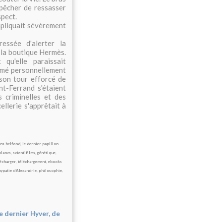
mpêcher de ressasser
spect.
mpliquait sévèrement
essée d'alerter la
e la boutique Hermès.
 qu'elle paraissait
ormé personnellement
 son tour efforcé de
t-Ferrand s'étaient
 criminelles et des
llerie s'apprêtait à
ons belfond
,
le dernier papillon
blancs
,
scientifilms
,
génétique
,
lécharger
,
téléchargement
,
ebooks
ypatie
d'Alexandrie
,
philosophie
,
e dernier Hyver, de