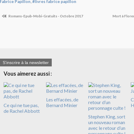
,
Fabrice Papillon
#livres fabrice papillon
Romans-Epub-Mobi-Gratuits - Octobre 2017
Mort à Flore
S'inscrire à la newsletter
Vous aimerez aussi :
Les effacées, de
C
Ce qui ne tue pas,
Bernard Minier
H
de Rachel Abbott
Stephen King, sort
un nouveau roman
avec le retour d’un
personnage culte !