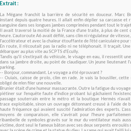
Extrait
:
La Mégane franchit la barrière de sécurité en douceur. Marc Br
instant depuis quatre heures. Il allait enfin déplier sa carcasse et r
sanguine dans ses longues jambes comprimées pendant tout le trajet
Il avait traversé la moitié de la France d'une traite, à plus de cent
heure. L'autoroute A6 avait défilé, sans clim ni régulateur de vitesse, 
l'accélérateur et avec la chaleur étouffante de l'été caniculaire pou
En route, il n'écoutait pas la radio ni ne téléphonait. Il traçait. Un
débarquer au plus vite au SCPTS d'Ecully.
Tandis qu'il s'extirpait du véhicule, le visage en eau, il ressentit u
dans sa jambre droite, au point de claudiquer. Un jeune lieutenant l
parking.
-- Bonjour, commandant. Le voyage a été éprouvant ?
-- Ouiais, caisse de prolo, clim en rade. Je vais la bousiller, cett
obligé de m'en filer une nouvelle.
Brunier était d'une humeur massacrante. Outre la fatigue du voyage,
piétiner sur l'enquête faute d'indice probant lui gâchaient l'existe
passage souterrain entre le métro et la boutique Hermès n'avait
trace exploitable, sinon un ouvrage détonnant creusé à l'aide de b
haute fréquence qui avaient suscité l'admiration des experts. L'ass
moyens de comparaison, elle s'avérait pour l'heure parfaitement 
ribambelle de symboles gravés sur le mur du ventilateur mais aussi
victime, dont seul le fameux bâton avec ses deux serpents enroulés 
avec la scène de crime et la statue du dieu. La rame qui avait failli lui 