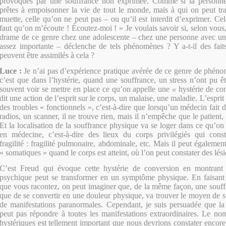
provoqués par une souffrance non exprimée. Comme si la personne 
prêtes à empoisonner la vie de tout le monde, mais à qui on peut tra
muette, celle qu’on ne peut pas – ou qu’il est interdit d’exprimer. Cela
faut qu’on m’écoute ! Écoutez-moi ! » Je voulais savoir si, selon vous,
drame de ce genre chez une adolescente – chez une personne avec une
assez importante – déclenche de tels phénomènes ? Y a-t-il des fait
peuvent être assimilés à cela ?
Luce :
Je n’ai pas d’expérience pratique avérée de ce genre de phéno
c’est que dans l’hystérie, quand une souffrance, un stress n’ont pu ê
souvent voir se mettre en place ce qu’on appelle une
«
hystérie de co
dit une action de l’esprit sur le corps, un malaise, une maladie. L’espri
des troubles « fonctionnels », c’est-à-dire que lorsqu’un médecin fait d
radios, un scanner, il ne trouve rien, mais il n’empêche que le patient, 
Et la localisation de la souffrance physique va se loger dans ce qu’on 
en médecine, c’est-à-dire des lieux du corps privilégiés qui cons
fragilité : fragilité pulmonaire, abdominale, etc. Mais il peut égalemen
« somatiques » quand le corps est atteint, où l’on peut constater des lési
C’est Freud qui évoque cette hystérie de conversion en montrant
psychique peut se transformer en un symptôme physique. En faisant 
que vous racontez, on peut imaginer que, de la même façon, une souffr
que de se convertir en une douleur physique, va trouver le moyen de
s
de manifestations paranormales. Cependant, je suis persuadée que la
peut pas répondre à toutes les manifestations extraordinaires. Le no
hystériques est tellement important que nous devrions constater enco