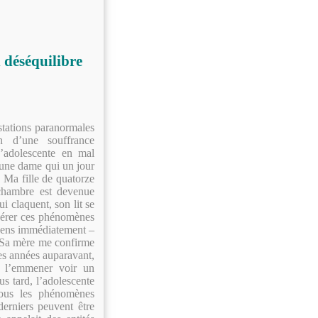
 déséquilibre
stations paranormales
on d’une souffrance
’adolescente en mal
d’une dame qui un jour
. Ma fille de quatorze
 chambre est devenue
ui claquent, son lit se
 gérer ces phénomènes
essens immédiatement –
. Sa mère me confirme
ues années auparavant,
e l’emmener voir un
us tard, l’adolescente
 tous les phénomènes
derniers peuvent être