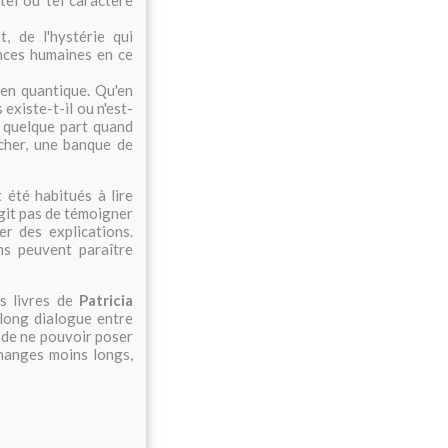
, de l'hystérie qui
nces humaines en ce
ien quantique. Qu'en
 existe-t-il ou n'est-
e quelque part quand
cher, une banque de
été habitués à lire
agit pas de témoigner
r des explications.
ns peuvent paraître
ts livres de
Patricia
 long dialogue entre
 de ne pouvoir poser
changes moins longs,