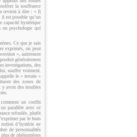
appelait des entités
nsférer la souffrance
 revient à dire : « Il
 il est possible qu’un
 capacité hystérique
s en psychologie qui
mènes. Ce que je sais
tre exprimés, on peut
nversion », autrement
t produit généralement
es investigations, des
lui, souffre vraiment.
appelle le « terrain »
tituent des zones de
t y avoir des troubles
ons.
 comment un conflit
un parallèle avec ce
ance refoulée, plutôt
’exprimer par le biais
 notion d’hystérie ne
mbre de personnalités
re plus de phénomènes