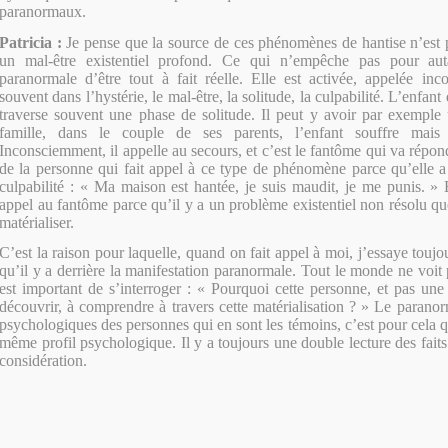
paranormaux.
Patricia :
Je pense que la source de ces phénomènes de hantise n’est 
un mal-être existentiel profond. Ce qui n’empêche pas pour auta
paranormale d’être tout à fait réelle. Elle est activée, appelée in
souvent dans l’hystérie, le mal-être, la solitude, la culpabilité. L’enfan
traverse souvent une phase de solitude. Il peut y avoir par exemple
famille, dans le couple de ses parents, l’enfant souffre mais
Inconsciemment, il appelle au secours, et c’est le fantôme qui va répondr
de la personne qui fait appel à ce type de phénomène parce qu’elle a
culpabilité : « Ma maison est hantée, je suis maudit, je me punis. » 
appel au fantôme parce qu’il y a un problème existentiel non résolu qu
matérialiser.
C’est la raison pour laquelle, quand on fait appel à moi, j’essaye tou
qu’il y a derrière la manifestation paranormale. Tout le monde ne voit 
est important de s’interroger : « Pourquoi cette personne, et pas une 
découvrir, à comprendre à travers cette matérialisation ? » Le paranor
psychologiques des personnes qui en sont les témoins, c’est pour cela q
même profil psychologique. Il y a toujours une double lecture des faits
considération.
__________________