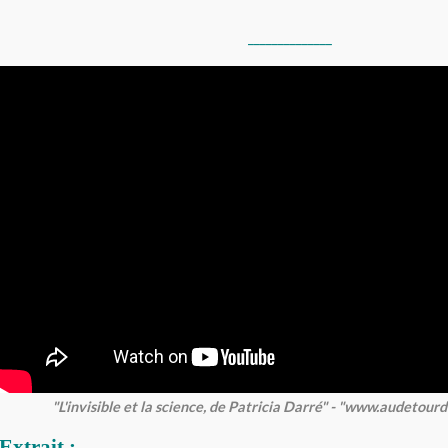
______________
"L'invisible et la science, de Patricia Darré" - "www.audetour
Extrait :