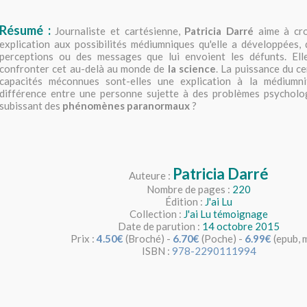
Résumé :
Journaliste et cartésienne,
Patricia Darré
aime à cro
explication aux possibilités médiumniques qu'elle a développées, q
perceptions ou des messages que lui envoient les défunts. El
confronter cet au-delà au monde de
la science
. La puissance du c
capacités méconnues sont-elles une explication à la médiumni
différence entre une personne sujette à des problèmes psycholo
subissant des
phénomènes paranormaux
?
Patricia Darré
Auteure :
Nombre de pages :
220
Édition :
J'ai Lu
Collection :
J'ai Lu témoignage
Date de parution :
14 octobre 2015
Prix :
4.50€
(Broché) -
6.70€
(Poche) -
6.99€
(epub, 
ISBN :
978-2290111994
______________