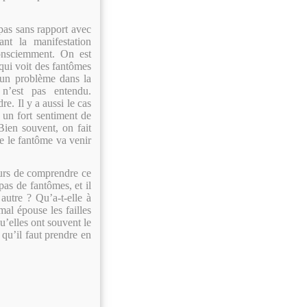
pas sans rapport avec
nt la manifestation
consciemment. On est
t qui voit des fantômes
 un problème dans la
 n’est pas entendu.
e. Il y a aussi le cas
 un fort sentiment de
Bien souvent, on fait
e le fantôme va venir
jours de comprendre ce
pas de fantômes, et il
autre ? Qu’a-t-elle à
mal épouse les failles
u’elles ont souvent le
 qu’il faut prendre en