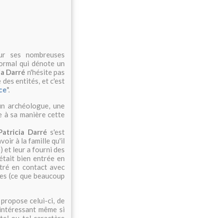
our ses nombreuses
ormal qui dénote un
ia Darré
n'hésite pas
des entités, et c'est
nce
".
 un archéologue, une
 à sa manière cette
Patricia Darré
s'est
avoir à la famille qu'il
) et leur a fourni des
était bien entrée en
tré en contact avec
ides (ce que beaucoup
 propose celui-ci, de
 intéressant même si
 tel ou tel caractère