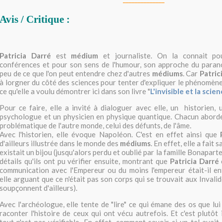
Avis / Critique :
Patricia Darré
est
médium
et journaliste. On la connait p
conférences et pour son sens de l'humour, son approche du paran
peu de ce que l'on peut entendre chez d'autres
médiums
. Car
Patric
à lorgner du côté des sciences pour tenter d'expliquer le phénomène 
ce qu'elle a voulu démontrer ici dans son livre "
L'invisible et la scie
Pour ce faire, elle a invité à dialoguer avec elle, un historien,
psychologue et un physicien en physique quantique. Chacun aborde
problématique de l'autre monde, celui des défunts, de l'âme.
Avec l'historien, elle évoque Napoléon. C'est en effet ainsi que
d'ailleurs illustrée dans le monde des
médiums
. En effet, elle a fait s
existait un bijou (jusqu'alors perdu et oublié par la famille Bonaparte
détails qu'ils ont pu vérifier ensuite, montrant que
Patricia Darré
communication avec l'Empereur ou du moins l'empereur était-il en
elle arguant que ce n'était pas son corps qui se trouvait aux Inval
soupçonnent d'ailleurs).
Avec l'archéologue, elle tente de "lire" ce qui émane des os que lui
raconter l'histoire de ceux qui ont vécu autrefois. Et c'est plutôt
tout n'est pas vérifiable. En effet, comment savoir si un tel avait