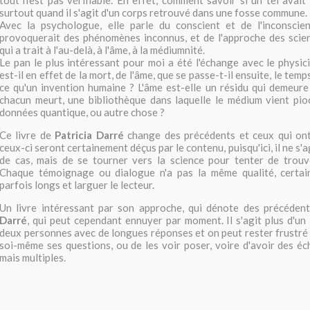
surtout quand il s'agit d'un corps retrouvé dans une fosse commune.
Avec la psychologue, elle parle du conscient et de l'inconscient
provoquerait des phénomènes inconnus, et de l'approche des scie
qui a trait à l'au-delà, à l'âme, à la médiumnité.
Le pan le plus intéressant pour moi a été l'échange avec le physic
est-il en effet de la mort, de l'âme, que se passe-t-il ensuite, le temps
ce qu'un invention humaine ? L'âme est-elle un résidu qui demeur
chacun meurt, une bibliothèque dans laquelle le médium vient pio
données quantique, ou autre chose ?
Ce livre de
Patricia Darré
change des précédents et ceux qui ont 
ceux-ci seront certainement déçus par le contenu, puisqu'ici, il ne s'
de cas, mais de se tourner vers la science pour tenter de trouve
Chaque témoignage ou dialogue n'a pas la même qualité, certai
parfois longs et larguer le lecteur.
Un livre intéressant par son approche, qui dénote des précéden
Darré
, qui peut cependant ennuyer par moment. Il s'agit plus d'un
deux personnes avec de longues réponses et on peut rester frustré
soi-même ses questions, ou de les voir poser, voire d'avoir des é
mais multiples.