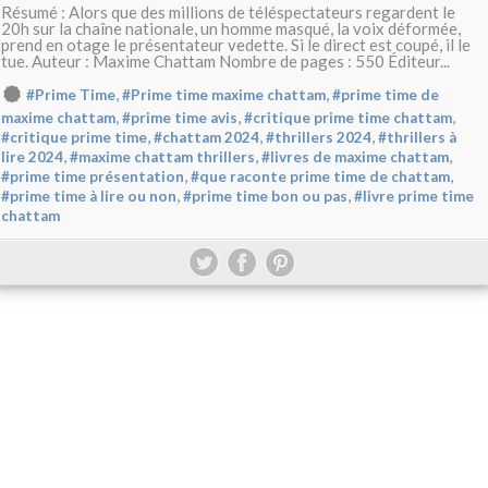
Résumé : Alors que des millions de téléspectateurs regardent le
20h sur la chaîne nationale, un homme masqué, la voix déformée,
prend en otage le présentateur vedette. Si le direct est coupé, il le
tue. Auteur : Maxime Chattam Nombre de pages : 550 Éditeur...
,
,
#Prime Time
#Prime time maxime chattam
#prime time de
,
,
,
maxime chattam
#prime time avis
#critique prime time chattam
,
,
,
#critique prime time
#chattam 2024
#thrillers 2024
#thrillers à
,
,
,
lire 2024
#maxime chattam thrillers
#livres de maxime chattam
,
,
#prime time présentation
#que raconte prime time de chattam
,
,
#prime time à lire ou non
#prime time bon ou pas
#livre prime time
chattam