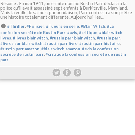
Résumé : En mai 1941, un ermite nommé Rustin Parr déclara à la
police qu'il avait assassiné sept enfants à Burkitsville, Maryland.
Mais la veille de sa mort par pendaison, Parr confessa à son prêtre
une histoire totalement différente. Aujourd'hui, les...
,
,
,
,
#Thriller
#Policier
#Tueurs en série
#Blair Witch
#La
,
,
,
confesion secrète de Rustin Parr
#avis
#critique
#blair witch
,
,
,
,
livres
#livres blair witch
#rustin parr blair witch
#rustin parr
,
,
,
#livres sur blair witch
#rustin parr livre
#rustin parr histoire
,
,
#rustin parr amazon
#blair witch amazon
#avis la confession
,
secrète de rustin parr
#critique la confession secrète de rustin
parr