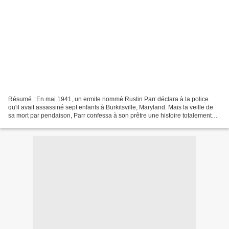
Résumé : En mai 1941, un ermite nommé Rustin Parr déclara à la police
qu'il avait assassiné sept enfants à Burkitsville, Maryland. Mais la veille de
sa mort par pendaison, Parr confessa à son prêtre une histoire totalement
différente. Aujourd'hui, les...