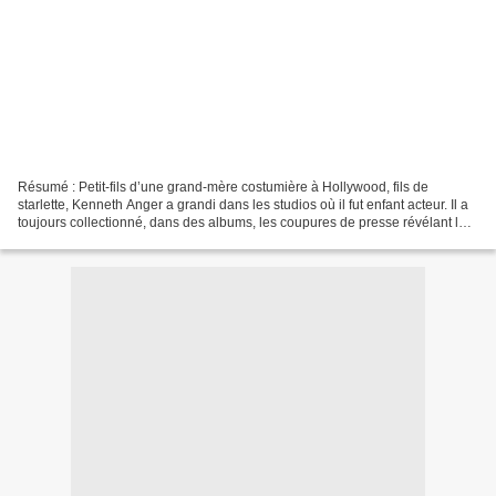
Résumé : Petit-fils d’une grand-mère costumière à Hollywood, fils de
starlette, Kenneth Anger a grandi dans les studios où il fut enfant acteur. Il a
toujours collectionné, dans des albums, les coupures de presse révélant la
face noire de l’industrie...