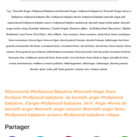
Tags :
Kenneth Anger
,
Hollywood Babylone de Kenneth Anger
,
hollywood babylone 2
,
Kenneth Anger retour à
Babylone
,
hollywood babylon film
,
hollywood babylon ebook
,
hollywood babylon kenneth anger pdf
,
supernatural hollywood babylon actors
,
hollywood babylon audiobook
,
kenneth anger lucifer jacket
,
kenneth
anger lucifer rising
,
Rudolph Valentino
,
Charlie Chaplin
,
Barbara LaMarr
,
de Wallace Reid
,
Mary Astor
,
Tallulah
Bankhead
,
Lana Turner
,
Errol Flynn
,
John Gilbert
,
livre occasion
,
livres occasion
,
achat livres
,
livres numérique
,
livres numerique
,
livre en ligne
,
livres en ligne
,
ebook gratuit français
,
ebooks français
,
télécharger des livres
gratuits
,
commander des livres
,
nouveauté livres
,
nouveaute livres
,
site de livres
,
site de livre
,
livres récents
,
livres
recents
,
livres gratuits pour liseuse
,
bibliothèque numerique
,
livres de poche
,
livre de poche
,
boutique de livres
,
livres pas cher
,
meilleures ventes de livres
,
livres audio
,
tous les livres
,
livres achat en ligne
,
actualité du livre
,
roman sentimentaux
,
meilleurs romans policiers
,
téléchargement
,
télécharger
,
telecharger
,
ebooks gratuits
,
ebooks
,
epub
,
mobi
,
pdf, livres gratuits
,
résumé
,
avis
,
critique
,
extrait
#Documents
#Hollywood Babylone
#Kenneth Anger
#avis
#critique
#hollywood babylone, de kenneth anger
#hollywood
babylone, d'anger
#hollywood babylone, de K. Anger
#livres de
kenneth anger
#kenneth anger amazon
#kenneth anger livres
#hollywood babylone amazon
#hollywood babylone critique
Partager