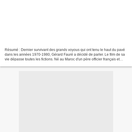
Résumé : Dernier survivant des grands voyous qui ont tenu le haut du pavé
dans les années 1970-1980, Gérard Fauré a décidé de parler. Le film de sa
vie dépasse toutes les fictions. Né au Maroc d'un père officier français et
d'une mère berbère, il s'initie...