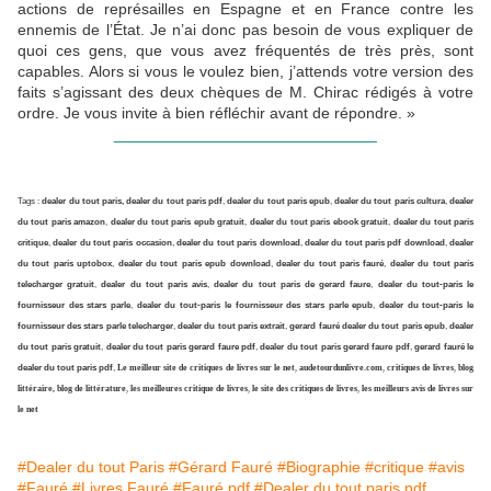
actions de représailles en Espagne et en France contre les
ennemis de l’État. Je n’ai donc pas besoin de vous expliquer de
quoi ces gens, que vous avez fréquentés de très près, sont
capables. Alors si vous le voulez bien, j’attends votre version des
faits s’agissant des deux chèques de M. Chirac rédigés à votre
ordre. Je vous invite à bien réfléchir avant de répondre. »
______________________________
Tags :
dealer du tout paris, dealer du tout paris pdf
,
dealer du tout paris epub
,
dealer du tout paris cultura
,
dealer
du tout paris amazon
,
dealer du tout paris epub gratuit
,
dealer du tout paris ebook gratuit
,
dealer du tout paris
critique
,
dealer du tout paris occasion
,
dealer du tout paris download
,
dealer du tout paris pdf download
,
dealer
du tout paris uptobox
,
dealer du tout paris epub download
,
dealer du tout paris fauré
,
dealer du tout paris
telecharger gratuit
,
dealer du tout paris avis
,
dealer du tout paris de gerard faure
,
dealer du tout-paris le
fournisseur des stars parle
,
dealer du tout-paris le fournisseur des stars parle epub
,
dealer du tout-paris le
fournisseur des stars parle telecharger
,
dealer du tout paris extrait
,
gerard fauré dealer du tout paris epub
,
dealer
du tout paris gratuit
,
dealer du tout paris gerard faure pdf
,
dealer du tout paris gerard faure pdf
,
gerard fauré le
dealer du tout paris pdf
,
Le meilleur site de critiques de livres sur le net
,
audetourdunlivre.com
,
critiques de livres
,
blog
littéraire, blog de littérature
,
les meilleures critique de livres
,
le site des critiques de livres
,
les meilleurs avis de livres sur
le net
#Dealer du tout Paris
#Gérard Fauré
#Biographie
#critique
#avis
#Fauré
#Livres Fauré
#Fauré pdf
#Dealer du tout paris pdf