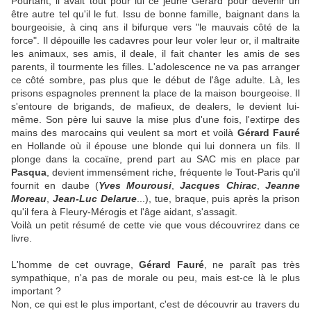
Pourtant, il avait tout pour lui ce jeune Gérard pour devenir un
être autre tel qu'il le fut. Issu de bonne famille, baignant dans la
bourgeoisie, à cinq ans il bifurque vers "le mauvais côté de la
force". Il dépouille les cadavres pour leur voler leur or, il maltraite
les animaux, ses amis, il deale, il fait chanter les amis de ses
parents, il tourmente les filles. L'adolescence ne va pas arranger
ce côté sombre, pas plus que le début de l'âge adulte. Là, les
prisons espagnoles prennent la place de la maison bourgeoise. Il
s'entoure de brigands, de mafieux, de dealers, le devient lui-
même. Son père lui sauve la mise plus d'une fois, l'extirpe des
mains des marocains qui veulent sa mort et voilà
Gérard Fauré
en Hollande où il épouse une blonde qui lui donnera un fils. Il
plonge dans la cocaïne, prend part au SAC mis en place par
Pasqua
, devient immensément riche, fréquente le Tout-Paris qu'il
fournit en daube (
Yves Mourousi
,
Jacques Chirac
,
Jeanne
Moreau
,
Jean-Luc Delarue
...), tue, braque, puis après la prison
qu'il fera à Fleury-Mérogis et l'âge aidant, s'assagit.
Voilà un petit résumé de cette vie que vous découvrirez dans ce
livre.
L'homme de cet ouvrage,
Gérard Fauré
, ne paraît pas très
sympathique, n'a pas de morale ou peu, mais est-ce là le plus
important ?
Non, ce qui est le plus important, c'est de découvrir au travers du