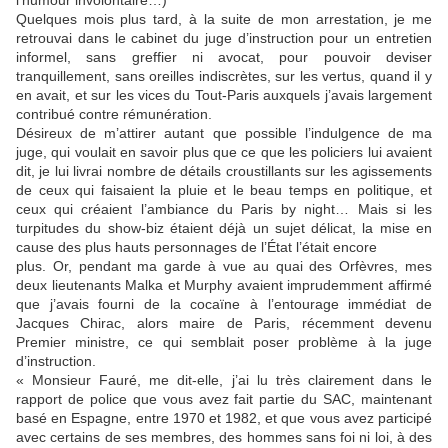
l’humour involontaire…)
Quelques mois plus tard, à la suite de mon arrestation, je me
retrouvai dans le cabinet du juge d’instruction pour un entretien
informel, sans greffier ni avocat, pour pouvoir deviser
tranquillement, sans oreilles indiscrètes, sur les vertus, quand il y
en avait, et sur les vices du Tout-Paris auxquels j’avais largement
contribué contre rémunération.
Désireux de m’attirer autant que possible l’indulgence de ma
juge, qui voulait en savoir plus que ce que les policiers lui avaient
dit, je lui livrai nombre de détails croustillants sur les agissements
de ceux qui faisaient la pluie et le beau temps en politique, et
ceux qui créaient l’ambiance du Paris by night… Mais si les
turpitudes du show-biz étaient déjà un sujet délicat, la mise en
cause des plus hauts personnages de l’État l’était encore
plus. Or, pendant ma garde à vue au quai des Orfèvres, mes
deux lieutenants Malka et Murphy avaient imprudemment affirmé
que j’avais fourni de la cocaïne à l’entourage immédiat de
Jacques Chirac, alors maire de Paris, récemment devenu
Premier ministre, ce qui semblait poser problème à la juge
d’instruction.
« Monsieur Fauré, me dit-elle, j’ai lu très clairement dans le
rapport de police que vous avez fait partie du SAC, maintenant
basé en Espagne, entre 1970 et 1982, et que vous avez participé
avec certains de ses membres, des hommes sans foi ni loi, à des