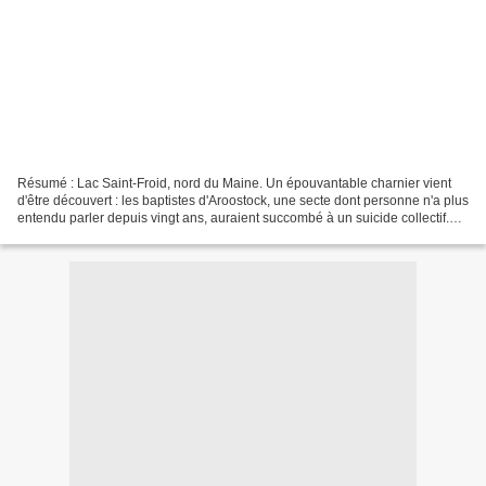
Résumé : Lac Saint-Froid, nord du Maine. Un épouvantable charnier vient
d'être découvert : les baptistes d'Aroostock, une secte dont personne n'a plus
entendu parler depuis vingt ans, auraient succombé à un suicide collectif.
Dans le même temps, tous...