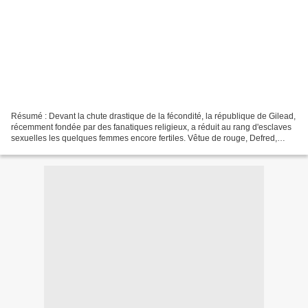
Résumé : Devant la chute drastique de la fécondité, la république de Gilead,
récemment fondée par des fanatiques religieux, a réduit au rang d'esclaves
sexuelles les quelques femmes encore fertiles. Vêtue de rouge, Defred,
"servante écarlate" parmi d'autres,...