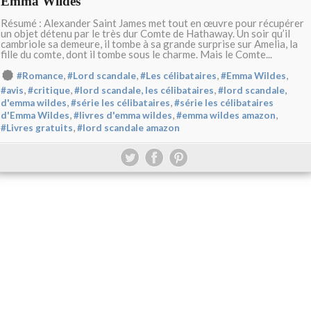
Emma Wildes
Résumé : Alexander Saint James met tout en œuvre pour récupérer
un objet détenu par le très dur Comte de Hathaway. Un soir qu’il
cambriole sa demeure, il tombe à sa grande surprise sur Amelia, la
fille du comte, dont il tombe sous le charme. Mais le Comte...
,
,
,
,
#Romance
#Lord scandale
#Les célibataires
#Emma Wildes
,
,
,
#avis
#critique
#lord scandale, les célibataires
#lord scandale,
,
,
d'emma wildes
#série les célibataires
#série les célibataires
,
,
,
d'Emma Wildes
#livres d'emma wildes
#emma wildes amazon
,
#Livres gratuits
#lord scandale amazon