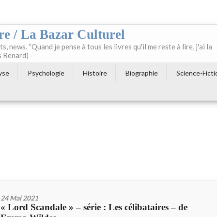
re / La Bazar Culturel
ts, news. “Quand je pense à tous les livres qu'il me reste à lire, j'ai la
s Renard) -
yse
Psychologie
Histoire
Biographie
Science-Ficti
24 Mai 2021
« Lord Scandale » – série : Les célibataires – de