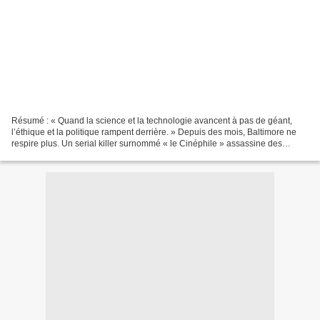
Résumé : « Quand la science et la technologie avancent à pas de géant,
l’éthique et la politique rampent derrière. » Depuis des mois, Baltimore ne
respire plus. Un serial killer surnommé « le Cinéphile » assassine des
femmes qu’il embaume, avant de les...