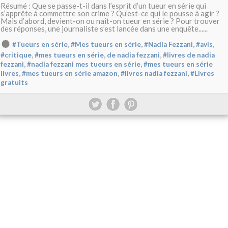
Résumé : Que se passe-t-il dans l’esprit d’un tueur en série qui
s’apprête à commettre son crime ? Qu’est-ce qui le pousse à agir ?
Mais d’abord, devient-on ou naît-on tueur en série ? Pour trouver
des réponses, une journaliste s’est lancée dans une enquête......
,
,
,
,
#Tueurs en série
#Mes tueurs en série
#Nadia Fezzani
#avis
,
,
#critique
#mes tueurs en série, de nadia fezzani
#livres de nadia
,
,
fezzani
#nadia fezzani mes tueurs en série
#mes tueurs en série
,
,
,
livres
#mes tueurs en série amazon
#livres nadia fezzani
#Livres
gratuits