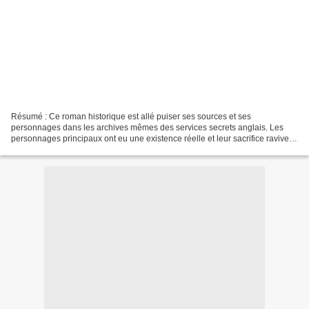
Résumé : Ce roman historique est allé puiser ses sources et ses
personnages dans les archives mêmes des services secrets anglais. Les
personnages principaux ont eu une existence réelle et leur sacrifice ravive la
mémoire d'un épisode méconnu de la Seconde...