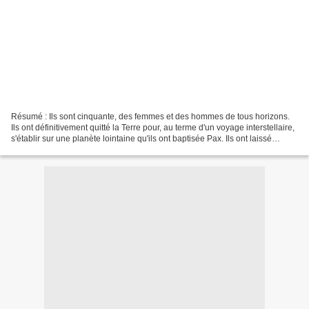
Résumé : Ils sont cinquante, des femmes et des hommes de tous horizons.
Ils ont définitivement quitté la Terre pour, au terme d'un voyage interstellaire,
s'établir sur une planète lointaine qu'ils ont baptisée Pax. Ils ont laissé
derrière eux les guerres,...