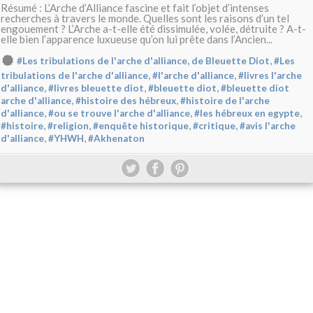
Résumé : L’Arche d’Alliance fascine et fait l’objet d’intenses
recherches à travers le monde. Quelles sont les raisons d’un tel
engouement ? L’Arche a-t-elle été dissimulée, volée, détruite ? A-t-
elle bien l’apparence luxueuse qu’on lui prête dans l’Ancien...
,
#Les tribulations de l'arche d'alliance, de Bleuette Diot
#Les
,
,
tribulations de l'arche d'alliance
#l'arche d'alliance
#livres l'arche
,
,
,
d'alliance
#livres bleuette diot
#bleuette diot
#bleuette diot
,
,
arche d'alliance
#histoire des hébreux
#histoire de l'arche
,
,
,
d'alliance
#ou se trouve l'arche d'alliance
#les hébreux en egypte
,
,
,
,
#histoire
#religion
#enquête historique
#critique
#avis l'arche
,
,
d'alliance
#YHWH
#Akhenaton