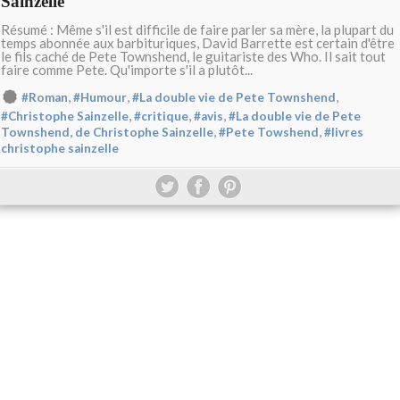
Sainzelle
Résumé : Même s'il est difficile de faire parler sa mère, la plupart du
temps abonnée aux barbituriques, David Barrette est certain d'être
le fils caché de Pete Townshend, le guitariste des Who. Il sait tout
faire comme Pete. Qu'importe s'il a plutôt...
,
,
,
#Roman
#Humour
#La double vie de Pete Townshend
,
,
,
#Christophe Sainzelle
#critique
#avis
#La double vie de Pete
,
,
Townshend, de Christophe Sainzelle
#Pete Towshend
#livres
christophe sainzelle