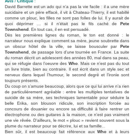
Avis
/
Critique
:
David Barrette est un ado qui n’a pas la vie facile : il a une mère
suicidaire et un père effacé, il vit à Chateau-Thierry, il est habillé
comme un plouc, les filles ne sont pas folles de lui. Il y aurait de
quoi déprimer … si il n’était pas le fils caché de
Pete
Townshend
. En tout cas, il en est persuadé.
Dès les premières lignes du roman, le ton est donné : le
narrateur nous explique comment sa mère, jeune soubrette dans
un obscur hôtel de la ville, se laisse bousculer par
Pete
Townshend
, de passage lors d’une tournée en France. La suite
du roman décrit un adolescent des années 80, mal dans sa peau,
qui se réfugie dans l’oeuvre des
Who
. Mais ce n’est pas du tout
un livre triste, bien au contraire. Il est écrit dans un style sec et
nerveux dans lequel l’humour, le second degré et l’ironie sont
toujours présents.
Du coup on s’amuse beaucoup, alors que ce qui lui arrive n’a rien
de particulièrement agréable : entre les multiples tentatives de
suicide de sa mère, ses techniques lamentable pour séduire la
belle Erika, son blouson ridicule, son inscription forcée au
concours de douanier ou encore sa difficulté à faire rentrer un
électrophone ou des guitares à la maison, ce n’est pas vraiment
une vie rêvée. D’ailleurs, le mot « plouc » revient souvent sous la
plume du narrateur pour se décrire, lui et sa famille...
Bien sûr, il est beaucoup fait référence aux
Who
et à leurs