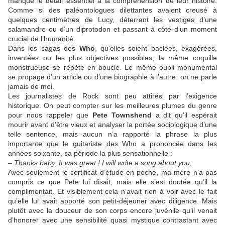
manque le détail essentiel à la compréhension de leur histoire.
Comme si des paléontologues dilettantes avaient creusé à
quelques centimètres de Lucy, déterrant les vestiges d’une
salamandre ou d’un diprotodon et passant à côté d’un moment
crucial de l’humanité.
Dans les sagas des
Who
, qu’elles soient baclées, exagérées,
inventées ou les plus objectives possibles, la même coquille
monstrueuse se répète en boucle. Le même oubli monumental
se propage d’un article ou d’une biographie à l’autre: on ne parle
jamais de moi.
Les journalistes de Rock sont peu attirés par l’exigence
historique. On peut compter sur les meilleures plumes du genre
pour nous rappeler que
Pete Townshend
a dit qu’il espérait
mourir avant d’être vieux et analyser la portée sociologique d’une
telle sentence, mais aucun n’a rapporté la phrase la plus
importante que le guitariste des Who a prononcée dans les
années soixante, sa période la plus sensationnelle :
–
Thanks baby. It was great ! I will write a song about you.
Avec seulement le certificat d’étude en poche, ma mère n’a pas
compris ce que Pete lui disait, mais elle s’est doutée qu’il la
complimentait. Et visiblement cela n’avait rien à voir avec le fait
qu’elle lui avait apporté son petit-déjeuner avec diligence. Mais
plutôt avec la douceur de son corps encore juvénile qu’il venait
d’honorer avec une sensibilité quasi mystique contrastant avec