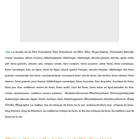
Tags:
La double vie de Pete Townshend
,
Pete Townshend
,
les Who
,
Who
,
Roger Daltrey
,
Christophe Sainzelle
,
roman
,
musique
,
album
,
humour
,
téléchargement
,
télécharger
,
telecharger
,
ebooks gratuits
,
ebooks
,
epub
,
mobi
,
pdf
,
livres gratuits
,
résumé
,
avis
,
critique
,
extrait,
livre occasion
,
livres occasion
,
achat livres
,
livres numérique
,
livres numérique
,
livre en ligne
,
livres en ligne
,
ebook gratuit français
,
ebooks français
,
télécharger des livres
gratuits
,
commander des livres
,
nouveauté livres
,
nouveauté livres
,
site de livres
,
site de livre
,
livres récents
,
livres
récents
,
livres gratuits pour liseuse
,
bibliothèque numérique
,
livres de poche
,
livre de poche
,
boutique de livres
,
livres pas cher
,
meilleures ventes de livres
,
livres audio
,
tous les livres
,
livres achat en ligne
,
actualité du livre
,
roman sentimentaux
,
meilleurs romans policiers
,
#AuDetourDunLivre
#PeteTownshend
#ChristopheSainzelle
#telecharger
#ebooks #epub
#mobi
#critique
#avis
#telechargement
#EbooksGratuits
#AuDetourDunLivr #Polar
#Thriller #Biographie
,
Le meilleur site de critiques de livres sur le net
,
audetourdunlivre.com
,
critiques de livres,
blog littéraire
,
blog de littérature
,
les meilleures critique de livres
,
le site des critiques de livres
,
les meilleurs avis de
livres sur le net