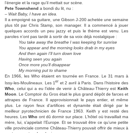
l’énergie et la rage qu’il mettait sur scène.
Pete Townshend
a bondi du lit, nu :
–
Wait Baby, I have an idea.
Il a empoigné sa guitare, une Gibson J-200 achetée une semaine
plus tôt par Chris Stamp, son manager. Il a commencé à jouer
quelques accords un peu jazzy et puis le thème est venu. Les
paroles n’ont pas tardé à sortir de sa voix déjà nostalgique :
You take away the breathe I was keeping for sunrise
You appear and the morning looks drab in my eyes
And then again I’ll turn down love
Having seen you again
Once more you’ll disappear
My morning put to shame
En 1966, les Who étaient en tournée en France. Le 31 mars à
er
Issy-les-Moulineaux. Les 1
et 2 avril à Paris. Dans l’histoire des
Who
, celui qui a eu l’idée de venir à Château-Thierry est
Keith
Moon
. Le Comptoir du Gros était le plus grand dépôt de farces et
attrapes de France. Il approvisionnait le pays entier, et même
plus. Le rayon feux d’artifices et dynamite était dirigé par le
meilleur pyrotechnicien de France 1963. Keith y est resté des
heures. Les
Who
ont dû dormir sur place. L’hôtel où travaillait ma
mère, lui, s’appelait l’Europe. Et se trouvait être ce qu’une petite
ville provinciale comme Château-Thierry pouvait offrir de mieux à