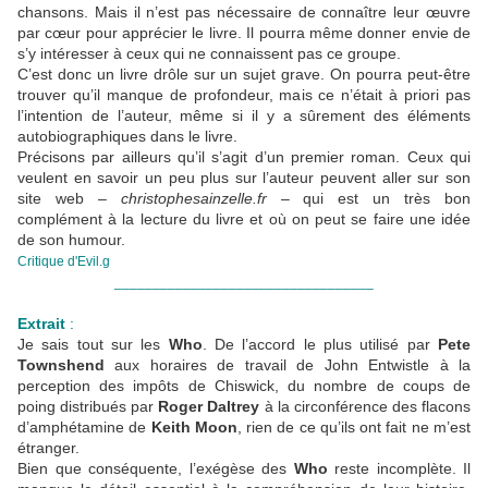
chansons. Mais il n’est pas nécessaire de connaître leur œuvre
par cœur pour apprécier le livre. Il pourra même donner envie de
s’y intéresser à ceux qui ne connaissent pas ce groupe.
C’est donc un livre drôle sur un sujet grave. On pourra peut-être
trouver qu’il manque de profondeur, mais ce n’était à priori pas
l’intention de l’auteur, même si il y a sûrement des éléments
autobiographiques dans le livre.
Précisons par ailleurs qu’il s’agit d’un premier roman. Ceux qui
veulent en savoir un peu plus sur l’auteur peuvent aller sur son
site web –
christophesainzelle.fr –
qui est un très bon
complément à la lecture du livre et où on peut se faire une idée
de son humour.
Critique d'Evil.g
__________________________________
Extrait
:
Je sais tout sur les
Who
. De l’accord le plus utilisé par
Pete
Townshend
aux horaires de travail de John Entwistle à la
perception des impôts de Chiswick, du nombre de coups de
poing distribués par
Roger Daltrey
à la circonférence des flacons
d’amphétamine de
Keith Moon
, rien de ce qu’ils ont fait ne m’est
étranger.
Bien que conséquente, l’exégèse des
Who
reste incomplète. Il