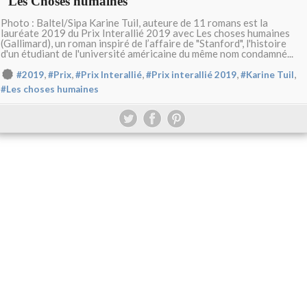
"Les Choses humaines"
Photo : Baltel/Sipa Karine Tuil, auteure de 11 romans est la
lauréate 2019 du Prix Interallié 2019 avec Les choses humaines
(Gallimard), un roman inspiré de l’affaire de "Stanford", l'histoire
d'un étudiant de l'université américaine du même nom condamné...
,
,
,
,
,
#2019
#Prix
#Prix Interallié
#Prix interallié 2019
#Karine Tuil
#Les choses humaines