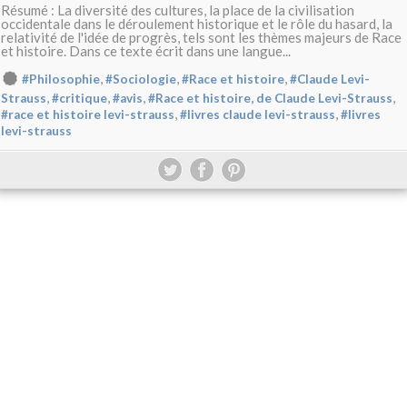
Résumé : La diversité des cultures, la place de la civilisation
occidentale dans le déroulement historique et le rôle du hasard, la
relativité de l'idée de progrès, tels sont les thèmes majeurs de Race
et histoire. Dans ce texte écrit dans une langue...
,
,
,
#Philosophie
#Sociologie
#Race et histoire
#Claude Levi-
,
,
,
,
Strauss
#critique
#avis
#Race et histoire, de Claude Levi-Strauss
,
,
#race et histoire levi-strauss
#livres claude levi-strauss
#livres
levi-strauss