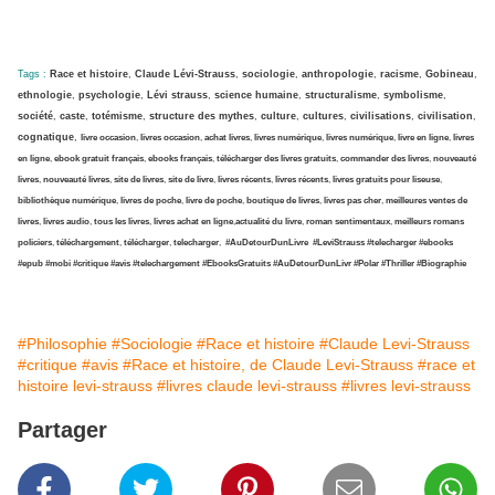
Tags :
Race et histoire
,
Claude Lévi-Strauss
,
sociologie
,
anthropologie
,
racisme
,
Gobineau
,
ethnologie
,
psychologie
,
Lévi strauss
,
science humaine
,
structuralisme
,
symbolisme
,
société
,
caste
,
totémisme
,
structure des mythes
,
culture
,
cultures
,
civilisations
,
civilisation
,
cognatique
,
livre occasion
,
livres occasion
,
achat livres
,
livres numérique
,
livres numérique
,
livre en ligne
,
livres
en ligne
,
ebook gratuit français
,
ebooks français
,
télécharger des livres gratuits
,
commander des livres
,
nouveauté
livres
,
nouveauté livres
,
site de livres
,
site de livre
,
livres récents
,
livres récents
,
livres gratuits pour liseuse
,
bibliothèque numérique
,
livres de poche
,
livre de poche
,
boutique de livres
,
livres pas cher
,
meilleures ventes de
livres
,
livres audio
,
tous les livres
,
livres achat en ligne
,
actualité du livre
,
roman sentimentaux
,
meilleurs romans
policiers
,
téléchargement
,
télécharger
,
telecharger
,
#AuDetourDunLivre
#LeviStrauss
#telecharger
#ebooks
#epub
#mobi
#critique
#avis
#telechargement
#EbooksGratuits
#AuDetourDunLivr #Polar
#Thriller
#Biographie
#Philosophie
#Sociologie
#Race et histoire
#Claude Levi-Strauss
#critique
#avis
#Race et histoire, de Claude Levi-Strauss
#race et
histoire levi-strauss
#livres claude levi-strauss
#livres levi-strauss
Partager