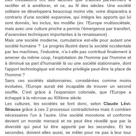
rectifier et à améliorer, et ce, au fil des siècles. Une société
solitaire se développera beaucoup moins vite, voire disparaitra à
contrario d'une société expansive, qui intègre les apports qui lui
sont donnés, les inclus, les modifie (ex: l'Europe multisociétale,
mais avec une culture proche a permis l'émergence par transfert,
d'avancées techniques importantes à la renaissance) .
Mais une société moderne, cumulatrice est-elle pour autant une
société humaine ? Le progrès illustré dans la société occidentale
par les machines, l'industrie, n'a-t-elle pas contribué finalement à
amener du même coup, l'exploitation de l'homme par l'homme et
à diminué sa part d'humanité là ou une société stationnaire, dont
l'apport technologique est moindre privilégie peut-être la place de
l'homme ?
Sans ces sociétés stationnaires, considérées comme moins
évoluées, l'Europe aurait été incapable de trouver un second
souffle, C'est grâce à l'expansion coloniale, que l'Europe a
échappé à la nécrose au XIXème siècle.
Les cultures, les sociétés se font donc, selon
Claude Lévi-
Strauss
grâce à ces 2 processus contradictoires mais ô combien
nécessaires l'un à l'autre. Une société monotone et conforme
devient un monde menacé et ne peut être réveillé que par la
diversité qui peut lui être apporté par les secondes. Et les
secondes, doivent elles aussi, se mêler pour ne pas à leur tour