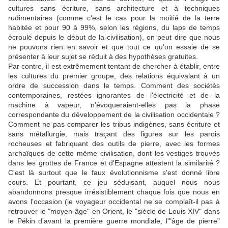
cultures sans écriture, sans architecture et à techniques
rudimentaires (comme c'est le cas pour la moitié de la terre
habitée et pour 90 à 99%, selon les régions, du laps de temps
écroulé depuis le début de la civilisation), on peut dire que nous
ne pouvons rien en savoir et que tout ce qu'on essaie de se
présenter à leur sujet se réduit à des hypothèses gratuites.
Par contre, il est extrêmement tentant de chercher à établir, entre
les cultures du premier groupe, des relations équivalant à un
ordre de succession dans le temps. Comment des sociétés
contemporaines, restées ignorantes de l'électricité et de la
machine à vapeur, n'évoqueraient-elles pas la phase
correspondante du développement de la civilisation occidentale ?
Comment ne pas comparer les tribus indigènes, sans écriture et
sans métallurgie, mais traçant des figures sur les parois
rocheuses et fabriquant des outils de pierre, avec les formes
archaïques de cette même civilisation, dont les vestiges trouvés
dans les grottes de France et d'Espagne attestent la similarité ?
C'est là surtout que le faux évolutionnisme s'est donné libre
cours. Et pourtant, ce jeu séduisant, auquel nous nous
abandonnons presque irrésistiblement chaque fois que nous en
avons l'occasion (le voyageur occidental ne se complaît-il pas à
retrouver le "moyen-âge" en Orient, le "siècle de Louis XIV" dans
le Pékin d'avant la première guerre mondiale, l'"âge de pierre"