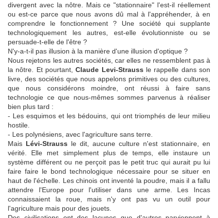
divergent avec la nôtre. Mais ce "stationnaire" l'est-il réellement
ou est-ce parce que nous avons dû mal à l'appréhender, à en
comprendre le fonctionnement ? Une société qui supplante
technologiquement les autres, est-elle évolutionniste ou se
persuade-t-elle de l'être ?
N'y-a-t-il pas illusion à la manière d'une illusion d'optique ?
Nous rejetons les autres sociétés, car elles ne ressemblent pas à
la nôtre. Et pourtant,
Claude Levi-Strauss
le rappelle dans son
livre, des sociétés que nous appelons primitives ou des cultures,
que nous considérons moindre, ont réussi à faire sans
technologie ce que nous-mêmes sommes parvenus à réaliser
bien plus tard :
- Les esquimos et les bédouins, qui ont triomphés de leur milieu
hostile.
- Les polynésiens, avec l'agriculture sans terre.
Mais
Lévi-Strauss
le dit, aucune culture n'est stationnaire, en
vérité. Elle met simplement plus de temps, elle instaure un
système différent ou ne perçoit pas le petit truc qui aurait pu lui
faire faire le bond technologique nécessaire pour se situer en
haut de l'échelle. Les chinois ont inventé la poudre, mais il a fallu
attendre l'Europe pour l'utiliser dans une arme. Les Incas
connaissaient la roue, mais n'y ont pas vu un outil pour
l'agriculture mais pour des jouets.
Des civilisations ont des lacunes que d'autres parviennent à