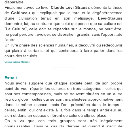
disparaitre.
Finalement avec ce livre,
Claude Lévi-Strauss
démonte la thèse
de
Gobineau
qui expliquait que la tare et la dégénérescence
d'une civilisation tenait en son métissage.
Levi-Strauss
démontre, lui, au contraire que celui qui pense que sa culture est
"La Culture", celle doit se répandre sur le monde, ne peut être,
ne peut perdurer, évoluer, se diversifier, grandir, sans l'apport...de
l'autre.
Un livre phare des sciences humaines, à découvrir ou redécouvrir
qui plaira à certains, et qui continuera à faire parler dans les
cours des facultés.
.
Critique faite par Morgane
-----------------
Extrait
:
Nous avons suggéré que chaque société peut, de son propre
point de vue, répartir les cultures en trois catégories : celles qui
sont ses contemporaines, mais se trouvent situées en un autre
lieu du globe ; celles qui se sont manifestées approximativement
dans le même espace, mais l'ont précédées dans le temps ;
celles, enfin, qui ont existé à la fois dans le temps antérieur au
sien et dans un espace différent de celui où elle se place.
On a vu que ces trois groupes sont très inégalement
connaissables. Dans le cas du dernier, et quand il s'agit de