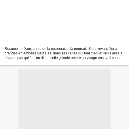
Résumé : « Dans la rue on la reconnaît et la poursuit. En la voyant filer à
grandes enjambées martiales, dans ses capes qui font claquer leurs ailes à
chaque pas qui fuit, on dit de cette grande ombre au visage enseveli sous
une pluie de cheveux, camouflé...