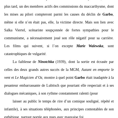
plus tard, un des membres actifs des commissions du maccarthysme, dont
les mises au pilori compteront parmi les causes du déclin de
Garbo
,
même si elle n’en était pas, elle, la victime directe. Mais son lien avec
Salka Viertel, scénariste soupçonnée de fortes sympathies pour le
communisme, a nécessairement joué son rôle négatif pour sa carrière.
Les films qui suivent, si l’on excepte
Marie Walewska
, sont
catastrophiques de vulgarité.
La faiblesse de
Ninotchka
(1939), dont la sortie est écrasée par
celles des deux grands autres succès de la MGM,
Autant en emporte le
vent
et
Le Magicien d’Oz
, montre à quel point
Garbo
était inadaptée à la
pesanteur embarrassante de Lubitsch que pourtant elle respectait et à ses
dialogues mécaniques, à son rythme constamment ralenti (pour
laisser au public le temps de rire d’un comique souligné, répété et
infantile), à ses situations téléphonées, aux principes contestables de son
esthétique, partout portée aux nues avec mauvaise foi.