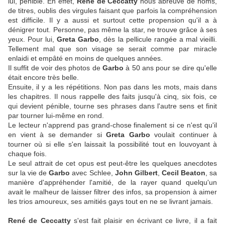
lui, pénible. En effet,
René de Ceccatty
nous abreuve de noms,
de titres, oublis des virgules faisant que parfois la compréhension
est difficile. Il y a aussi et surtout cette propension qu'il a à
dénigrer tout. Personne, pas même la star, ne trouve grâce à ses
yeux. Pour lui,
Greta Garbo
, dès la pellicule rangée a mal vieilli.
Tellement mal que son visage se serait comme par miracle
enlaidi et empâté en moins de quelques années.
Il suffit de voir des photos de
Garbo
à 50 ans pour se dire qu'elle
était encore très belle.
Ensuite, il y a les répétitions. Non pas dans les mots, mais dans
les chapitres. Il nous rappelle des faits jusqu'à cinq, six fois, ce
qui devient pénible, tourne ses phrases dans l'autre sens et finit
par tourner lui-même en rond.
Le lecteur n'apprend pas grand-chose finalement si ce n'est qu'il
en vient à se demander si
Greta Garbo
voulait continuer à
tourner où si elle s'en laissait la possibilité tout en louvoyant à
chaque fois.
Le seul attrait de cet opus est peut-être les quelques anecdotes
sur la vie de
Garbo
avec Schlee,
John Gilbert
,
Cecil Beaton
, sa
manière d'appréhender l'amitié, de la rayer quand quelqu'un
avait le malheur de laisser filtrer des infos, sa propension à aimer
les trios amoureux, ses amitiés gays tout en ne se livrant jamais.
René de Ceccatty
s'est fait plaisir en écrivant ce livre, il a fait