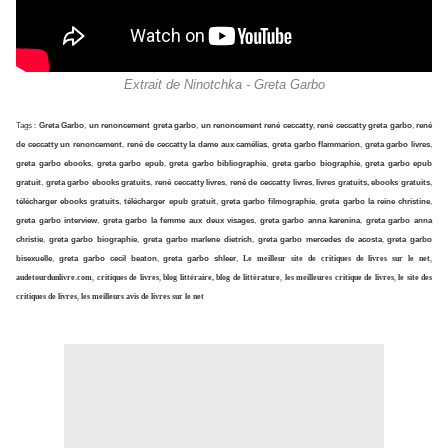
Extrait de Ninotchka - Greta Garbo
Tags :
Greta Garbo
,
un renoncement greta garbo
,
un renoncement rené ceccatty
,
rené ceccatty greta garbo
,
rené
de ceccatty un renoncement
,
rené de ceccatty la dame aux camélias
,
greta garbo flammarion
,
greta garbo livres
,
greta garbo ebooks
,
greta garbo epub
,
greta garbo bibliographie
,
greta garbo biographie
,
greta garbo epub
gratuit
,
greta garbo ebooks gratuits
,
rené ceccatty livres
,
rené de ceccatty livres
,
livres gratuits, ebooks gratuits
,
télécharger ebooks gratuits
,
télécharger epub gratuit
,
greta garbo filmographie
,
greta garbo la reine christine
,
greta garbo interview
,
greta garbo la femme aux deux visages
,
greta garbo anna karenina
,
greta garbo anna
christie
,
greta garbo biographie
,
greta garbo marlene dietrich
,
greta garbo mercedes de acosta
,
greta garbo
bisexuelle
,
greta garbo cecil beaton
,
greta garbo shleer
,
Le meilleur site de critiques de livres sur le net
,
audetourdunlivre.com
,
critiques de livres
,
blog littéraire, blog de littérature
,
les meilleures critique de livres
,
le site des
critiques de livres
,
les meilleurs avis de livres sur le net