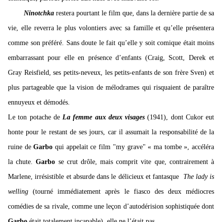
Ninotchka
restera pourtant le film que, dans la dernière partie de sa
vie, elle reverra le plus volontiers avec sa famille et qu’elle présentera
comme son préféré. Sans doute le fait qu’elle y soit comique était moins
embarrassant pour elle en présence d’enfants (Craig, Scott, Derek et
Gray Reisfield, ses petits-neveux, les petits-enfants de son frère Sven) et
plus partageable que la vision de mélodrames qui risquaient de paraître
ennuyeux et démodés.
Le ton potache de
La femme aux deux visages
(1941), dont Cukor eut
honte pour le restant de ses jours, car il assumait la responsabilité de la
ruine de
Garbo
qui appelait ce film "my grave"
« ma tombe », accéléra
la chute.
Garbo
se crut drôle, mais comprit vite que, contrairement à
Marlene, irrésistible et absurde dans le délicieux et fantasque
The lady is
welling
(tourné immédiatement après le fiasco des deux médiocres
comédies de sa rivale, comme une
leçon d’autodérision sophistiquée dont
Garbo
était totalement incapable), elle ne l’était pas.