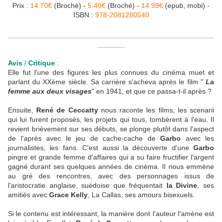
Prix :
14.70€
(Broché) -
5.40€
(Broché) -
14.99€
(epub, mobi) -
ISBN :
978-2081280540
____________________________________________________
_______
Avis
/
Critique
:
Elle fut l'une des figures les plus connues du cinéma muet et
parlant du XXème siècle. Sa carrière s'acheva après le film "
La
femme aux deux visages
" en 1941, et que ce passa-t-il après ?
Ensuite,
René de Ceccatty
nous raconte les films, les scenarii
qui lui furent proposés, les projets qui tous, tombèrent à l'eau. Il
revient brièvement sur ses débuts, se plonge plutôt dans l'aspect
de l'après avec le jeu de cache-cache de
Garbo
avec les
journalistes, les fans. C'est aussi la découverte d'une
Garbo
pingre et grande femme d'affaires qui a su faire fructifier l'argent
gagné durant ses quelques années de cinéma. Il nous emmène
au gré des rencontres, avec des personnages issus de
l'aristocratie anglaise, suédoise que fréquentait
la Divine
, ses
amitiés avec
Grace Kelly
, La Callas, ses amours bisexuels.
Si le contenu est intéressant, la manière dont l'auteur l'amène est