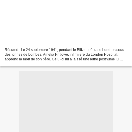
Résumé : Le 24 septembre 1941, pendant le Blitz qui écrase Londres sous
des tonnes de bombes, Amelia Pritlowe, infirmière du London Hospital,
apprend la mort de son père. Celui-ci lui a laissé une lettre posthume lui
révélant que sa mère n'est pas morte...