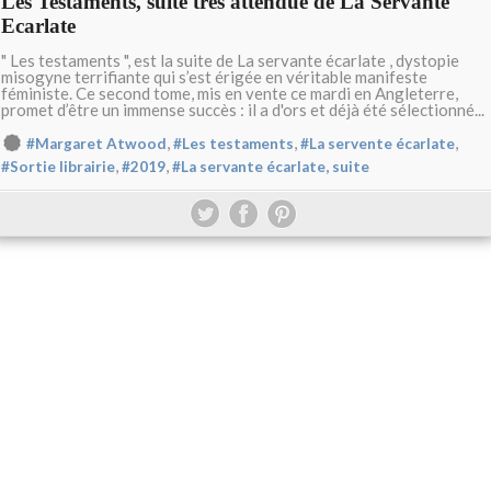
Les Testaments, suite très attendue de La Servante
Ecarlate
" Les testaments ", est la suite de La servante écarlate , dystopie
misogyne terrifiante qui s’est érigée en véritable manifeste
féministe. Ce second tome, mis en vente ce mardi en Angleterre,
promet d’être un immense succès : il a d'ors et déjà été sélectionné...
,
,
,
#Margaret Atwood
#Les testaments
#La servente écarlate
,
,
#Sortie librairie
#2019
#La servante écarlate, suite