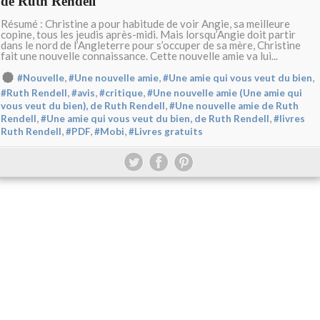
de Ruth Rendell
Résumé : Christine a pour habitude de voir Angie, sa meilleure
copine, tous les jeudis après-midi. Mais lorsqu’Angie doit partir
dans le nord de l’Angleterre pour s’occuper de sa mère, Christine
fait une nouvelle connaissance. Cette nouvelle amie va lui...
,
,
,
#Nouvelle
#Une nouvelle amie
#Une amie qui vous veut du bien
,
,
,
#Ruth Rendell
#avis
#critique
#Une nouvelle amie (Une amie qui
,
vous veut du bien), de Ruth Rendell
#Une nouvelle amie de Ruth
,
,
Rendell
#Une amie qui vous veut du bien, de Ruth Rendell
#livres
,
,
,
Ruth Rendell
#PDF
#Mobi
#Livres gratuits