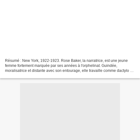
Résumé : New York, 1922-1923. Rose Baker, la narratrice, est une jeune
femme fortement marquée par ses années à l'orphelinat. Guindée,
moralisatrice et distante avec son entourage, elle travaille comme dactylo au
commissariat du Lower East Side à une...