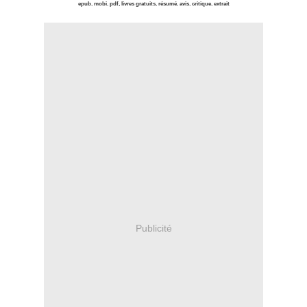
epub
,
mobi
,
pdf, livres gratuits
,
résumé
,
avis
,
critique
,
extrait
Publicité