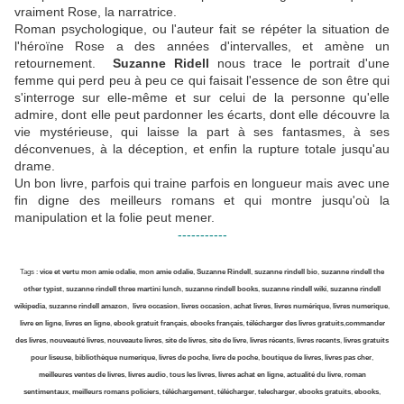
vraiment Rose, la narratrice.
Roman psychologique, ou l'auteur fait se répéter la situation de
l'héroïne Rose a des années d'intervalles, et amène un
retournement.
Suzanne Ridell
nous trace le portrait d'une
femme qui perd peu à peu ce qui faisait l'essence de son être qui
s'interroge sur elle-même et sur celui de la personne qu'elle
admire, dont elle peut pardonner les écarts, dont elle découvre la
vie mystérieuse, qui laisse la part à ses fantasmes, à ses
déconvenues, à la déception, et enfin la rupture totale jusqu'au
drame.
Un bon livre, parfois qui traine parfois en longueur mais avec une
fin digne des meilleurs romans et qui montre jusqu'où la
manipulation et la folie peut mener.
-----------
Tags :
vice et vertu mon amie odalie
,
mon amie odalie
,
Suzanne Rindell
,
suzanne rindell bio
,
suzanne rindell the
other typist
,
suzanne rindell three martini lunch
,
suzanne rindell books
,
suzanne rindell wiki
,
suzanne rindell
wikipedia
,
suzanne rindell amazon
,
livre occasion
,
livres occasion
,
achat livres
,
livres numérique
,
livres numerique
,
livre en ligne
,
livres en ligne
,
ebook gratuit français
,
ebooks français
,
télécharger des livres gratuits
,
commander
des livres
,
nouveauté livres
,
nouveaute livres
,
site de livres
,
site de livre
,
livres récents
,
livres recents
,
livres gratuits
pour liseuse
,
bibliothèque numerique
,
livres de poche
,
livre de poche
,
boutique de livres
,
livres pas cher
,
meilleures ventes de livres
,
livres audio
,
tous les livres
,
livres achat en ligne
,
actualité du livre
,
roman
sentimentaux
,
meilleurs romans policiers
,
téléchargement
,
télécharger
,
telecharger
,
ebooks gratuits
,
ebooks
,