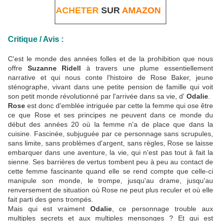
ACHETER
SUR
AMAZON
Critique / Avis :
C'est le monde des années folles et de la prohibition que nous
offre
Suzanne Ridell
à travers une plume essentiellement
narrative et qui nous conte l'histoire de Rose Baker, jeune
sténographe, vivant dans une petite pension de famille qui voit
son petit monde révolutionné par l'arrivée dans sa vie, d'
Odalie
.
Rose
est donc d'emblée intriguée par cette la femme qui ose être
ce que Rose et ses principes ne peuvent dans ce monde du
début des années 20 où la femme n'a de place que dans la
cuisine. Fascinée, subjuguée par ce personnage sans scrupules,
sans limite, sans problèmes d'argent, sans règles, Rose se laisse
embarquer dans une aventure, la vie, qui n'est pas tout à fait la
sienne. Ses barrières de vertus tombent peu à peu au contact de
cette femme fascinante quand elle se rend compte que celle-ci
manipule son monde, le trompe, jusqu'au drame, jusqu'au
renversement de situation où Rose ne peut plus reculer et où elle
fait parti des gens trompés.
Mais qui est vraiment
Odalie
, ce personnage trouble aux
multiples secrets et aux multiples mensonges ? Et qui est