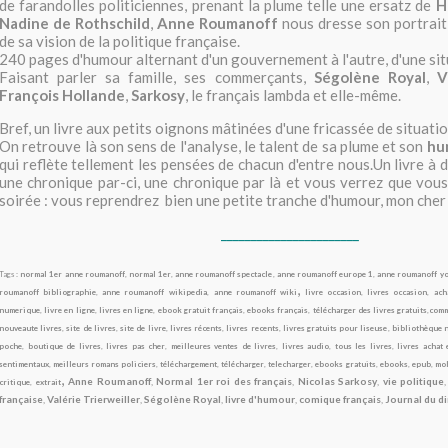
de farandolles politiciennes, prenant la plume telle une ersatz de
H
Nadine de Rothschild
,
Anne Roumanoff
nous dresse son portrait
de sa vision de la politique française.
240 pages d'humour alternant d'un gouvernement à l'autre, d'une situ
Faisant parler sa famille, ses commerçants,
Ségolène Royal
,
V
François Hollande
,
Sarkosy
, le français lambda et elle-même.
Bref, un livre aux petits oignons mâtinées d'une fricassée de situati
On retrouve là son sens de l'analyse, le talent de sa plume et son
hu
qui reflète tellement les pensées de chacun d'entre nous.Un livre à d
une chronique par-ci, une chronique par là et vous verrez que vous
soirée : vous reprendrez bien une petite tranche d'humour, mon cher
_______________________
Tags :
normal 1er anne roumanoff
,
normal 1er
,
anne roumanoff spectacle
,
anne roumanoff europe 1
,
anne roumanoff y
,
roumanoff bibliographie
,
anne roumanoff wikipedia
,
anne roumanoff wiki
livre occasion
,
livres occasion
,
ach
numerique
,
livre en ligne
,
livres en ligne
,
ebook gratuit français
,
ebooks français
,
télécharger des livres gratuits
,
comm
nouveaute livres
,
site de livres
,
site de livre
,
livres récents
,
livres recents
,
livres gratuits pour liseuse
,
bibliothèque 
poche
,
boutique de livres
,
livres pas cher
,
meilleures ventes de livres
,
livres audio
,
tous les livres
,
livres achat 
sentimentaux
,
meilleurs romans policiers
,
téléchargement
,
télécharger
,
telecharger
,
ebooks gratuits
,
ebooks
,
epub
,
mo
,
Anne Roumanoff
,
Normal 1er roi des français
,
Nicolas Sarkosy
,
vie politique
critique
,
extrait
française
,
Valérie Trierweiller
,
Ségolène Royal
,
livre d'humour
,
comique français
,
Journal du 