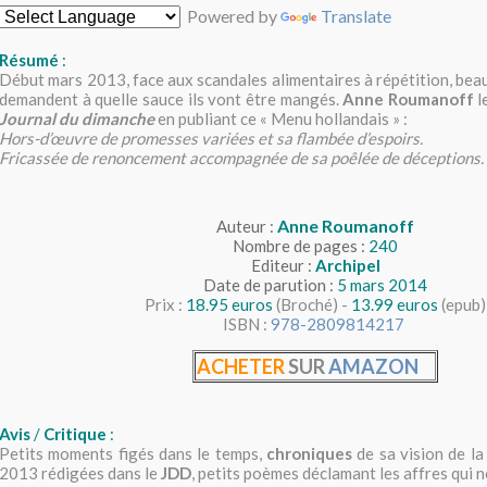
Powered by
Translate
Résumé
:
Début mars 2013, face aux scandales alimentaires à répétition, bea
demandent à quelle sauce ils vont être mangés.
Anne Roumanoff
l
Journal du dimanche
en publiant ce « Menu hollandais » :
Hors-d’œuvre de promesses variées et sa flambée d’espoirs.
Fricassée de renoncement accompagnée de sa poêlée de déceptions.
Anne Roumanoff
Auteur :
Nombre de pages :
240
Editeur :
Archipel
Date de parution :
5 mars 2014
Prix :
18.95 euros
(Broché) -
13.99 euros
(epub)
ISBN :
978-2809814217
ACHETER
SUR
AMAZON
Avis
/
Critique
:
Petits moments figés dans le temps,
chroniques
de sa vision de la
2013 rédigées dans le
JDD
, petits poèmes déclamant les affres qui