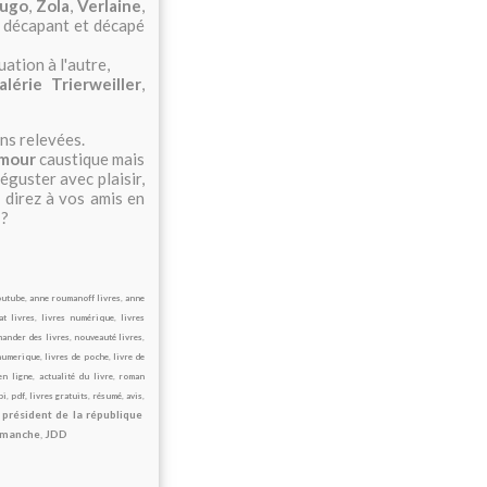
ugo
,
Zola
,
Verlaine
,
 décapant et décapé
ation à l'autre,
alérie Trierweiller
,
ons relevées.
mour
caustique mais
éguster avec plaisir,
 direz à vos amis en
 ?
outube
,
anne roumanoff livres
,
anne
at livres
,
livres numérique
,
livres
ander des livres
,
nouveauté livres
,
numerique
,
livres de poche
,
livre de
en ligne
,
actualité du livre
,
roman
bi
,
pdf, livres gratuits
,
résumé
,
avis
,
,
président de la république
dimanche
,
JDD