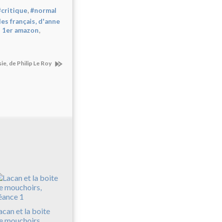
,
#critique
#normal
des français, d'anne
,
 1er amazon
ie, de Philip Le Roy
acan et la boite
e mouchoirs,