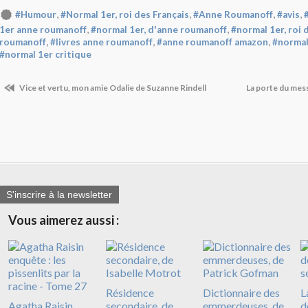
,
,
,
,
#Humour
#Normal 1er, roi des Français
#Anne Roumanoff
#avis
,
,
1er anne roumanoff
#normal 1er, d'anne roumanoff
#normal 1er, roi 
,
,
,
roumanoff
#livres anne roumanoff
#anne roumanoff amazon
#normal
#normal 1er critique
Vice et vertu, mon amie Odalie de Suzanne Rindell
La porte du mess
S'inscrire à la newsletter
Vous aimerez aussi :
Résidence
Dictionnaire des
L
Agatha Raisin
secondaire, de
emmerdeuses, de
d