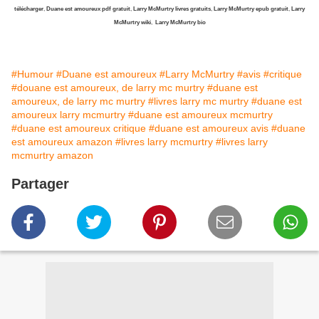
télécharger
,
Duane est amoureux pdf gratuit
,
Larry McMurtry livres gratuits
,
Larry McMurtry epub gratuit
,
Larry
McMurtry wiki
,
Larry McMurtry bio
#Humour
#Duane est amoureux
#Larry McMurtry
#avis
#critique
#douane est amoureux, de larry mc murtry
#duane est
amoureux, de larry mc murtry
#livres larry mc murtry
#duane est
amoureux larry mcmurtry
#duane est amoureux mcmurtry
#duane est amoureux critique
#duane est amoureux avis
#duane
est amoureux amazon
#livres larry mcmurtry
#livres larry
mcmurtry amazon
Partager