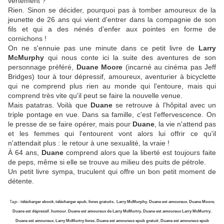
vertement ?
Rien. Sinon se décider, pourquoi pas à tomber amoureux de la
jeunette de 26 ans qui vient d'entrer dans la compagnie de son
fils et qui a des nénés d'enfer aux pointes en forme de
cornichons !
On ne s'ennuie pas une minute dans ce petit livre de
Larry
McMurphy
qui nous conte ici la suite des aventures de son
personnage préféré,
Duane Moore
(incarné au cinéma pas Jeff
Bridges) tour à tour dépressif, amoureux, aventurier à bicyclette
qui ne comprend plus rien au monde qui l'entoure, mais qui
comprend très vite qu'il peut se faire la nouvelle venue.
Mais patatras. Voilà que
Duane
se retrouve à l'hôpital avec un
triple pontage en vue. Dans sa famille, c'est l'effervescence. On
le presse de se faire opérer, mais pour
Duane
, la vie n'attend pas
et les femmes qui l'entourent vont alors lui offrir ce qu'il
n'attendait plus : le retour à une sexualité, la vraie !
À
64 ans,
Duane
comprend alors que la liberté est toujours faite
de peps, même si elle se trouve au milieu des puits de pétrole.
Un petit livre sympa, truculent qui offre un bon petit moment de
détente.
Tags :
télécharger ebook
,
télécharger epub
,
livres gratuits
,
Larry McMurphy
,
Duane est amoureux
,
Duane Moore
,
Duane est dépressif
,
humour
,
Duane est amoureux de Larry McMurtry
,
Duane est amoureux Larry McMurtry
,
Duane est amoureux
,
Larry McMurtry livres
,
Duane est amoureux epub gratuit
,
Duane est amoureux epub