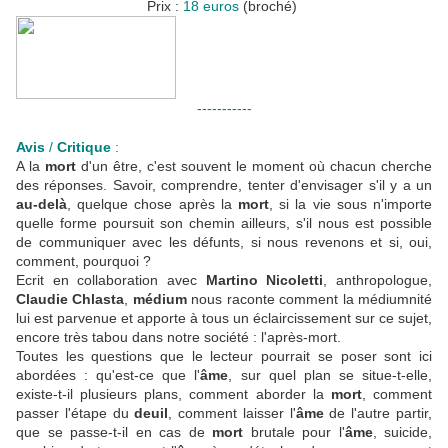
Prix :
18 euros
(broché)
-----------
Avis
/
Critique
:
A la
mort
d'un être, c'est souvent le moment où chacun cherche
des réponses. Savoir, comprendre, tenter d'envisager s'il y a un
au-delà
, quelque chose après la
mort
, si la vie sous n'importe
quelle forme poursuit son chemin ailleurs, s'il nous est possible
de communiquer avec les défunts, si nous revenons et si, oui,
comment, pourquoi ?
Ecrit en collaboration avec
Martino Nicoletti
, anthropologue,
Claudie Chlasta
,
médium
nous raconte comment la médiumnité
lui est parvenue et apporte à tous un éclaircissement sur ce sujet,
encore très tabou dans notre société : l'après-mort.
Toutes les questions que le lecteur pourrait se poser sont ici
abordées : qu'est-ce que l'
âme
, sur quel plan se situe-t-elle,
existe-t-il plusieurs plans, comment aborder la
mort
, comment
passer l'étape du
deuil
, comment laisser l'
âme
de l'autre partir,
que se passe-t-il en cas de
mort
brutale pour l'
âme
, suicide,