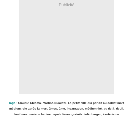
Publicité
Tags
:
Claudie Chlasta
,
Martino Nicoletti
,
La petite fille qui parlait au soldat mort
,
médium
,
vie après la mort
,
âmes
,
âme
,
incarnation
,
médiumnité
,
au-delà
,
deuil
,
fantômes
,
maison hantée
,
epub
,
livres gratuits
,
télécharger
,
ésotérisme