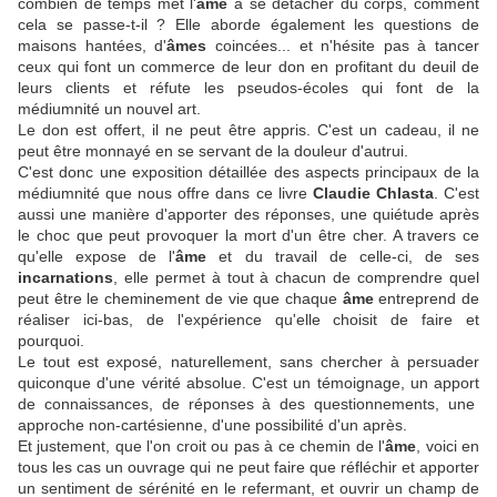
combien de temps met l'
âme
à se détacher du corps, comment
cela se passe-t-il ? Elle aborde également les questions de
maisons hantées, d'
âmes
coincées... et n'hésite pas à tancer
ceux qui font un commerce de leur don en profitant du deuil de
leurs clients et réfute les pseudos-écoles qui font de la
médiumnité un nouvel art.
Le don est offert, il ne peut être appris. C'est un cadeau, il ne
peut être monnayé en se servant de la douleur d'autrui.
C'est donc une exposition détaillée des aspects principaux de la
médiumnité que nous offre dans ce livre
Claudie Chlasta
. C'est
aussi une manière d'apporter des réponses, une quiétude après
le choc que peut provoquer la mort d'un être cher. A travers ce
qu'elle expose de l'
âme
et du travail de celle-ci, de ses
incarnations
, elle permet à tout à chacun de comprendre quel
peut être le cheminement de vie que chaque
âme
entreprend de
réaliser ici-bas, de l'expérience qu'elle choisit de faire et
pourquoi.
Le tout est exposé, naturellement, sans chercher à persuader
quiconque d'une vérité absolue. C'est un témoignage, un apport
de connaissances, de réponses à des questionnements, une
approche non-cartésienne, d'une possibilité d'un après.
Et justement, que l'on croit ou pas à ce chemin de l'
âme
, voici en
tous les cas un ouvrage qui ne peut faire que réfléchir et apporter
un sentiment de sérénité en le refermant, et ouvrir un champ de