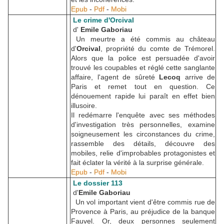
Epub
-
Pdf
-
Mobi
Le crime d'Orcival
d'
Emile Gaboriau
Un meurtre a été commis au château
d'
Orcival
, propriété du comte de Trémorel.
Alors que la police est persuadée d'avoir
trouvé les coupables et réglé cette sanglante
affaire, l'agent de sûreté
Lecoq
arrive de
Paris et remet tout en question. Ce
dénouement rapide lui paraît en effet bien
illusoire.
Il redémarre l'enquête avec ses méthodes
d'investigation très personnelles, examine
soigneusement les circonstances du crime,
rassemble des détails, découvre des
mobiles, relie d'improbables protagonistes et
fait éclater la vérité à la surprise générale.
Epub
-
Pdf
-
Mobi
Le dossier 113
d'
Emile Gaboriau
Un vol important vient d'être commis rue de
Provence à Paris, au préjudice de la banque
Fauvel. Or, deux personnes seulement