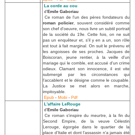
La corde au cou
d'
Emile Gaboriau
Ce roman de l'un des pères fondateurs du
roman policier
, souvent considéré comme
son chef d'oeuvre, nous livre un subtil portrait
de la société du 19e. Cette fois, on ne suit
pas un enquêteur et, s'il y en a un, son rôle
est tout à fait marginal. On suit le prévenu et
les angoisses de ses proches. Jacques de
Boiscoran, jeune rentier, à la veille d'un
mariage qui le comble, est accusé d'un crime
odieux. Clamant son innocence, il est vite
submergé par les circonstances qui
l'accablent et le désigne comme le coupable.
La Justice se met alors en marche,
impitoyable.
Epub
-
Mobi
-
Pdf
L'affaire LeRouge
d'
Emile Gaboriau
Ce roman s'inspire du meurtre, à la fin du
Second Empire, de la veuve Célestin
Lerouge, égorgée dans le quartier de la
place d'Italie et dont l'assassin n'a jamais été