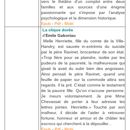
vers le théâtre d'un complot entre deux
familles et aux sources d'une énigme
passionnante qui s'impose par l'analyse
psychologique et la dimension historique.
Epub
-
Pdf
-
Mobi
La clique dorée
d'
Emile Gaboriau
Melle Henriette, fille du comte de la Ville-
Handry, est sauvée in-extrémis du suicide
par le père Ravinet, brocanteur de son état.
«Trop fière pour se plaindre, isolée par les
pudeurs de la pauvreté, la malheureuse qui
gisait là avait du subir bien des angoisses.
Ainsi pensait le père Ravinet, quand une
feuille de papier sur la commode attira ses
regards. Il la prit. C'était comme le testament
de la pauvre fille. Qu'on n'accuse personne.
Je meurs volontairement. Je prie Mme
Chevassat de porter à leur adresse les
lettres jointes. Henriette.» Touché par son
malheur, il décide de l'aider à retrouver
fortune, honneur et amour et de châtier les
escrocs qui cherchent à la dépouiller...
Epub
-
Pdf
-
Mobi