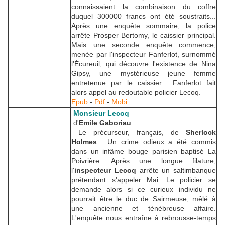
connaissaient la combinaison du coffre
duquel 300000 francs ont été soustraits...
Après une enquête sommaire, la police
arrête Prosper Bertomy, le caissier principal.
Mais une seconde enquête commence,
menée par l'inspecteur Fanferlot, surnommé
l'Écureuil, qui découvre l'existence de Nina
Gipsy, une mystérieuse jeune femme
entretenue par le caissier... Fanferlot fait
alors appel au redoutable policier Lecoq.
Epub
-
Pdf
-
Mobi
Monsieur Lecoq
d'
Emile Gaboriau
Le précurseur, français, de
Sherlock
Holmes
... Un crime odieux a été commis
dans un infâme bouge parisien baptisé La
Poivrière. Après une longue filature,
l'
inspecteur Lecoq
arrête un saltimbanque
prétendant s'appeler Mai. Le policier se
demande alors si ce curieux individu ne
pourrait être le duc de Sairmeuse, mêlé à
une ancienne et ténébreuse affaire.
L'enquête nous entraîne à rebrousse-temps