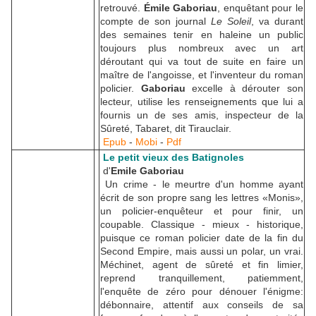
retrouvé.
Émile Gaboriau
, enquêtant pour le
compte de son journal
Le Soleil
, va durant
des semaines tenir en haleine un public
toujours plus nombreux avec un art
déroutant qui va tout de suite en faire un
maître de l'angoisse, et l'inventeur du roman
policier.
Gaboriau
excelle à dérouter son
lecteur, utilise les renseignements que lui a
fournis un de ses amis, inspecteur de la
Sûreté, Tabaret, dit Tirauclair.
Epub
-
Mobi
-
Pdf
Le petit vieux des Batignoles
d'
Emile Gaboriau
Un crime - le meurtre d'un homme ayant
écrit de son propre sang les lettres «Monis»,
un policier-enquêteur et pour finir, un
coupable. Classique - mieux - historique,
puisque ce roman policier date de la fin du
Second Empire, mais aussi un polar, un vrai.
Méchinet, agent de sûreté et fin limier,
reprend tranquillement, patiemment,
l'enquête de zéro pour dénouer l'énigme:
débonnaire, attentif aux conseils de sa