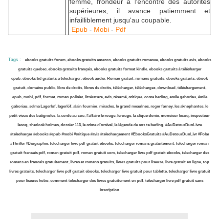
femme, frondeur à l'encontre des autorités
supérieures, il avance patiemment et
infailliblement jusqu'au coupable.
Epub
-
Mobi
-
Pdf
Tags :
ebooks gratuits forum
,
ebooks gratuits amazon
,
ebooks gratuits romance
,
ebooks gratuits avis
,
ebooks
gratuits quebec
,
ebooks gratuits français
,
ebooks gratuits format kindle
,
ebooks gratuits à télécharger
epub
,
ebooks bd gratuits à télécharger
,
ebook audio
,
Roman gratuit
,
romans gratuits
,
ebooks gratuits
,
ebook
gratuit
,
domaine public
,
libre de droits
,
libres de droits
,
télécharger
,
téléchargez
,
download
,
téléchargement
,
epub
,
mobi
,
pdf
,
format
,
roman policier
,
littérature
,
avis
,
résumé
,
critique
,
costa berling
,
emile gaboriau
,
émile
gaboriau
,
selma Lagerlof
,
lagerlöf
,
alain fournier
,
miracles
,
le grand meaulnes
,
roger farney
,
les aknephantes
,
le
petit vieux des batignoles
,
la corde au cou
,
l'affaire le rouge
,
lerouge
,
la clique dorée
,
monsieur lecoq
,
inspecteur
lecoq
,
sherlock holmes
,
dossier 113
,
le crime d'orcival
,
la légende de cos ta berling
,
#AuDetourDunLivre
#telecharger
#ebooks
#epub
#mobi
#critique
#avis
#telechargement
#EbooksGratuits
#AuDetourDunLivr
#Polar
#Thriller
#Biographie
,
telecharger livre pdf gratuit ebooks
,
telecharger romans gratuitement
,
telecharger roman
gratuit francais pdf
,
roman gratuit pdf
,
roman gratuit com
,
telecharger livre pdf gratuit ebooks
,
telecharger des
romans en francais gratuitement
,
livres et romans gratuits
,
livres gratuits pour liseuse
,
livre gratuit en ligne
,
top
livres gratuits
,
telecharger livre pdf gratuit ebooks
,
telecharger livre gratuit pour tablette
,
telecharger livre gratuit
pour liseuse kobo
,
comment telecharger des
livres
gratuitement en pdf
,
telecharger livre pdf gratuit sans
inscription