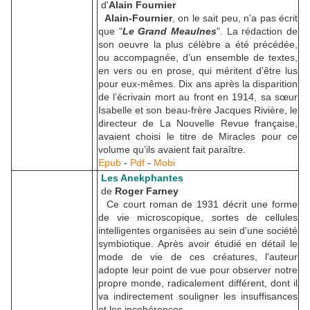
d'
Alain Fournier
Alain-Fournier
, on le sait peu, n'a pas écrit
que "
Le Grand Meaulnes
". La rédaction de
son oeuvre la plus célèbre a été précédée,
ou accompagnée, d’un ensemble de textes,
en vers ou en prose, qui méritent d’être lus
pour eux-mêmes. Dix ans après la disparition
de l’écrivain mort au front en 1914, sa sœur
Isabelle et son beau-frère Jacques Rivière, le
directeur de La Nouvelle Revue française,
avaient choisi le titre de Miracles pour ce
volume qu’ils avaient fait paraître.
Epub
-
Pdf
-
Mobi
Les Anekphantes
de
Roger Farney
Ce court roman de 1931 décrit une forme
de vie microscopique, sortes de cellules
intelligentes organisées au sein d'une société
symbiotique. Après avoir étudié en détail le
mode de vie de ces créatures, l'auteur
adopte leur point de vue pour observer notre
propre monde, radicalement différent, dont il
va indirectement souligner les insuffisances
et les incohérences.