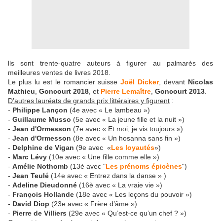
lls sont trente-quatre auteurs à figurer au palmarès des
meilleures ventes de livres 2018.
Le plus lu est le romancier suisse
Joël Dicker
, devant
Nicolas
Mathieu
,
Goncourt 2018
, et
Pierre Lemaître
,
Goncourt 2013
.
D’autres lauréats de grands prix littéraires y figurent
:
-
Philippe Lançon
(4e avec « Le lambeau »)
-
Guillaume Musso
(5e avec « La jeune fille et la nuit »)
-
Jean d'Ormesson
(7e avec « Et moi, je vis toujours »)
-
Jean d'Ormesson
(8e avec « Un hosanna sans fin »)
-
Delphine de Vigan
(9e avec «
Les loyautés
»)
-
Marc Lévy
(10e avec « Une fille comme elle »)
-
Amélie Nothomb
(13è avec "
Les prénoms épicènes
")
-
Jean Teulé
(14e avec « Entrez dans la danse » )
-
Adeline Dieudonné
(16è avec « La vraie vie »)
-
François Hollande
(18e avec « Les leçons du pouvoir »)
-
David Diop
(23e avec « Frère d’âme »)
-
Pierre de Villiers
(29e avec « Qu’est-ce qu’un chef ? »)