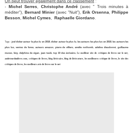
On peut trouver également dans ce classement
:
-
Michel Serres
,
Christophe André
(avec " Trois minutes à
méditer"),
Bernard Minier
(avec "Nuit"),
Erik Orsenna
,
Philippe
Besson
,
Michel Cymes
,
Raphaelle Giordano
.
Tags :
joel dicker auteur le plus lu en 2018
,
dicker auteur le plus lu
,
les auteurs les plus lus en 2018
,
les auteurs les
plus lus, ventes de livres
,
auteurs amazon
,
pierre de villiers
,
amélie nothomb
,
adeline dieudonné
,
guillaume
musso
,
lévy
,
delphine de vigan
,
jean teulé
,
top 10 des écrivains
,
Le meilleur site de critiques de livres sur le net
,
audetourdunlivre.com
,
critiques de livres
,
blog littéraire, blog de littérature
,
les meilleures critique de livres
,
le site des
critiques de livres
,
les meilleurs avis de livres sur le net