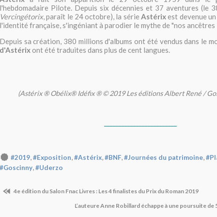
l'hebdomadaire Pilote. Depuis six décennies et 37 aventures (le 
Vercingétorix
, paraît le 24 octobre), la série
Astérix
est devenue un 
l'identité française, s'ingéniant à parodier le mythe de "nos ancêtres 
Depuis sa création, 380 millions d'albums ont été vendus dans le m
d'Astérix
ont été traduites dans plus de cent langues.
(Astérix ® Obélix® Idéfix ® © 2019 Les éditions Albert René / G
_________________________
,
,
,
,
,
#2019
#Exposition
#Astérix
#BNF
#Journées du patrimoine
#Pl
,
#Goscinny
#Uderzo
4e édition du Salon Fnac Livres : Les 4 finalistes du Prix du Roman 2019
L’auteure Anne Robillard échappe à une poursuite de 5