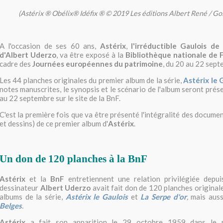
(Astérix ® Obélix® Idéfix ® © 2019 Les éditions Albert René / G
A l'occasion de ses 60 ans,
Astérix
,
l'irréductible Gaulois d
d'Albert Uderzo
, va être exposé à la
Bibliothèque nationale de 
cadre des
Journées européennes du patrimoine
, du 20 au 22 sep
Les 44 planches originales du premier album de la série,
Astérix le 
notes manuscrites, le synopsis et le scénario de l'album seront prés
au 22 septembre sur le site de la BnF.
C'est la première fois que va être présenté l'intégralité des docume
et dessins) de ce premier album d'
Astérix
.
Un don de 120 planches à la BnF
Astérix
et la
BnF
entretiennent une relation privilégiée depu
dessinateur
Albert Uderzo
avait fait don de 120 planches original
albums de la série,
Astérix le Gaulois
et
La Serpe d'or
,
mais aus
Belges
.
Astérix
a fait son apparition le 29 octobre 1959 dans le 