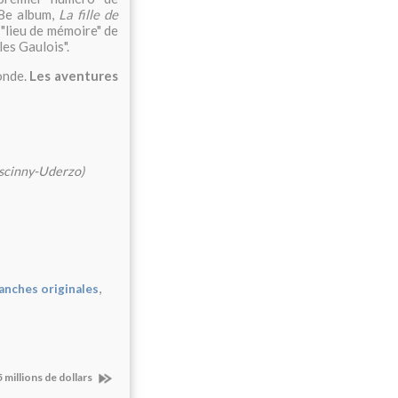
38e album,
La fille de
"lieu de mémoire" de
les Gaulois".
onde.
Les aventures
oscinny-Uderzo)
,
anches originales
 millions de dollars