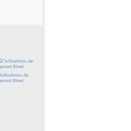
ivilizations, de
aurent Binet