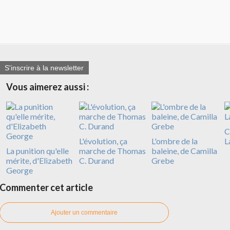
S'inscrire à la newsletter
Vous aimerez aussi :
C
L'évolution, ça
L'ombre de la
L
La punition qu'elle
marche de Thomas
baleine, de Camilla
mérite, d'Elizabeth
C. Durand
Grebe
George
Commenter cet article
Ajouter un commentaire