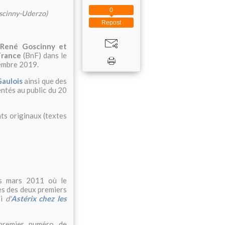
0
oscinny-Uderzo)
Repost
e René Goscinny et
France
(BnF) dans le
tembre 2019.
Gaulois
ainsi que des
entés au public du 20
nts originaux (textes
is mars 2011 où le
es des deux premiers
si
d'
Astérix chez les
premier numéro de