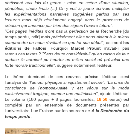
obéissent aux lois du genre : mise en scène d'une situation,
péripéties, chute finale (...) On y voit le jeune écrivain multiplier
les expérimentations narratives suggérées parfois par ses
lectures mais déjà résolument engagé dans le processus de
création qui annonce par bien des signes l’œuvre future"
.
"Ces pages inédites n'ont pas la perfection de la
Recherche [du
temps perdu, ndlr]
mais précisément elles nous aident à la mieux
comprendre en nous révélant ce que fut son début"
, estiment
les
éditions de Fallois
. Pourquoi
Marcel Proust
n'avait-il pas
retenu ces textes ?
"Sans doute considérait-il qu'en raison de leur
audace ils auraient pu heurter un milieu social où prévalait une
forte morale traditionnelle"
, suggère notamment l'éditeur.
Le thème dominant de ces œuvres, précise l'éditeur, c'est
l'analyse de
"l'amour physique si injustement décrié"
.
"La prise de
conscience de l'homosexualité y est vécue sur le mode
exclusivement tragique, comme une malédiction"
, ajoute l'éditeur.
Le volume (180 pages + 8 pages fac-similés,
18,50
euros) est
complété par un ensemble de documents présentés par
l'universitaire Luc Fraisse sur les sources de
A la Recherche du
temps perdu
.