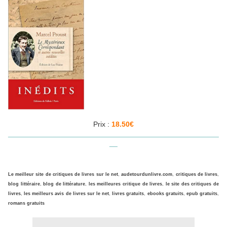
Prix :
18.50€
____________________________________________________
__
Le meilleur site de critiques de livres sur le net
,
audetourdunlivre.com
,
critiques de livres
,
blog littéraire
,
blog de littérature
,
les meilleures critique de livres
,
le site des critiques de
livres
,
les meilleurs avis de livres sur le net
,
livres gratuits
,
ebooks gratuits
,
epub gratuits
,
romans gratuits