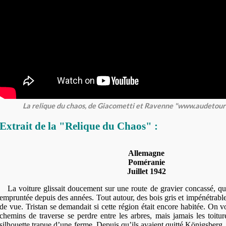
La relique du chaos, de Giacometti et Ravenne "www.audetour
Extrait de la "Relique du Chaos" :
Allemagne
Poméranie
Juillet 1942
La voiture glissait doucement sur une route de gravier concassé, qui
empruntée depuis des années. Tout autour, des bois gris et impénétrable
de vue. Tristan se demandait si cette région était encore habitée. On v
chemins de traverse se perdre entre les arbres, mais jamais les toitur
silhouette trapue d’une ferme. Depuis qu’ils avaient quitté Königsberg, l