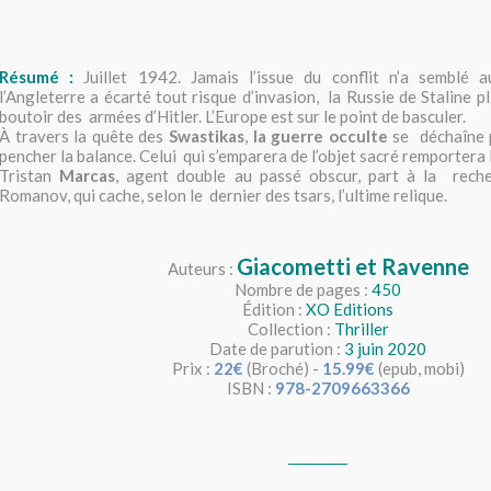
Résumé :
Juillet 1942. Jamais l’issue du conflit n’a semblé a
l’Angleterre a écarté tout risque d’invasion, la Russie de Staline p
boutoir des armées d’Hitler. L’Europe est sur le point de basculer.
À travers la quête des
Swastikas
,
la guerre occulte
se déchaîne p
pencher la balance. Celui qui s’emparera de l’objet sacré remportera l
Tristan
Marcas
, agent double au passé obscur, part à la rech
Romanov, qui cache, selon le dernier des tsars, l’ultime relique.
Giacometti et Ravenne
Auteurs :
Nombre de pages :
450
Édition :
XO Editions
Collection :
Thriller
Date de parution :
3 juin 2020
Prix :
22€
(Broché) -
15.99€
(epub, mobi)
ISBN :
978-2709663366
_________