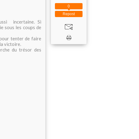
0
Repost
ussi incertaine. Si
lie sous les coups de
our tenter de faire
a victoire.
erche du trésor des