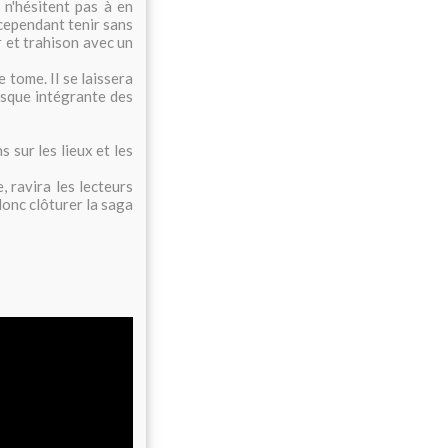
e
n'hésitent pas à en
 cependant tenir sans
r et trahison avec un
 tome. Il se laissera
esque intégrante des
s sur les lieux et les
, ravira les lecteurs
 donc clôturer la saga