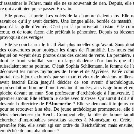
d’assassiner le Führer, mais elle ne se souvenait de rien. Depuis, elle t
ce qui avait bien pu se passer. En vain.
Elle poussa la porte. Les volets de la chambre étaient clos. Elle ne
savait ce qu’il y avait derrière. Une longue allée, bordée de massifs, 
jusqu’à la grille d’entrée. C’est par là qu’arriverait Tristan. Elle con
cœur, et de toute façon elle préférait la pénombre. Depuis sa blessure
provoquait des vertiges.
Elle se coucha sur le lit. Il était plus moelleux qu’avant. Sans dou
des couvertures pour protéger les draps de l’humidité. Les murs éta
lequel on voyait deux photos dans des cadres de verre. La première,
dont le front scintillait sous un large diadème d’or tandis que d’i
ruisselaient sur sa poitrine. C’était Sophia Schliemann, la femme de l
découvert les ruines mythiques de Troie et de Mycènes. Parée com
portait des bijoux exhumés par son mari et vieux de plusieurs millier
avait fasciné Erika jusqu’à décider de son avenir d’archéologu
représentait un homme d’une trentaine d’années, au visage brun et en
pioche devant un mur. Son professeur d’archéologie à l’université, 
premier amour. Elle effleura le cadre avec tristesse. Qu’aurait-il dit s’il
devenir la directrice de
l’Ahnenerbe
? Elle se demandait toujours co
pour se retrouver à sa tête. De jeune archéologue prometteuse, elle 
têtes chercheuses du Reich. Comment elle, la fille de bonne famille
chercher d’improbables swastikas sacrées à Montségur, en Crète,
première fois, elle avait agi sur ordre du Reichsführer, mais ensuite,
empêchée de tout abandonner ?