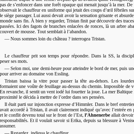
pas de s’enfoncer dans une forêt opaque qui menait jusqu’à la mer. De 
observait le chauffeur en uniforme qui jetait des coups d’œil fébriles sur
le siège passager. Lui aussi devait avoir la sensation grisante et absurd
monde sans fin. À bien y regarder, Tristan finit par découvrir des trace
passées. Ici des fagots de branches enlacées de ronces, là un arbre aba
couvert de mousse. Tout semblait à l’abandon.
— Nous sommes loin du château ? interrogea Tristan.
Le chauffeur prit son temps pour répondre. Dans la SS, la discipl
peser ses mots.
— Selon moi, une demi-heure pour atteindre le bord de mer, puis u
pour arriver au domaine von Essling.
Tristan baissa la vitre pour passer la tête au-dehors. Les lourde
formaient une voûte de feuillage au-dessus du chemin. Impossible de vo
En revanche, il sentit un vent iodé lui fouetter la joue. La mer Baltique 
proximité le décida à mettre de l’ordre dans ses pensées.
Il était parti sur injonction expresse d’Himmler. Dans le bref entreti
avait accordé à Tristan, il avait clairement indiqué qu’avec l’entrée en
et le conflit devenu total sur le front de l’Est,
l’Ahnenerbe
allait devoi
responsabilités. Et il voulait savoir si Erika, depuis sa blessure à Venis
assumer.
— Regardez, indiqua le chauffeur.