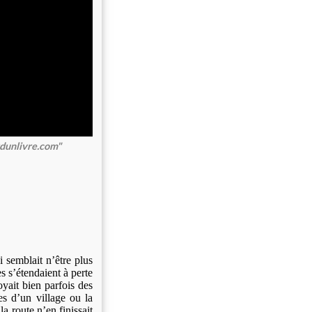
dunlivre.com"
 semblait n’être plus
s s’étendaient à perte
oyait bien parfois des
es d’un village ou la
a route n’en finissait