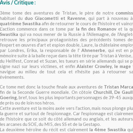
Avis / Critique :
3ème tome des aventures de Tristan, le père de notre
commiss
habituel du
duo Giacometti et Ravenne
, qui part à nouveau à
quatrième Swastika
afin de retourner le cours de l'histoire et vainc
L'action commence dans ce tome par
la fin des Romanov
et la 
Swastika
qui va nous mener de la Russie à l'Allemagne, de l'Anglet
retrouve les principaux protagonistes des précédents tomes des
l'expert en œuvres d'art et espion double, Laure, la châtelaine emp
par Londres, Erika, la responsable de l'
Ahnenerbe
, qui est en 
mémoire suite à la balle reçue dans la tête tirée par Tristan à Venise
du Hellfest, Conrad et Suzan, les tueurs en série allemands qui se p
signe nazi sur leurs victimes, et enfin
Alaister Crowley, le mage
navigue au milieu de tout cela et n'hésite pas à retourner s
évènements.
Ce tome met donc la touche finale aux aventures de
Tristan Marc
fin de la Seconde Guerre mondiale. On côtoie
Churchill, De Gaull
Goering
, bref, tous les plus importants personnages de 39-45 auxq
de près ou de loin nos héros.
Cette aventure est la moins axée vers l'action, mais nous plonge pl
la guerre et surtout de l'espionnage. Car l'espionnage est clairemen
de l'histoire que ce soit du côté allemand ou anglais, et les auteu
les arcanes du SOE, du MI5, des SS et de la Gestapo.
La deuxième héroïne du récit est clairement
la 4ème Swastika
qui