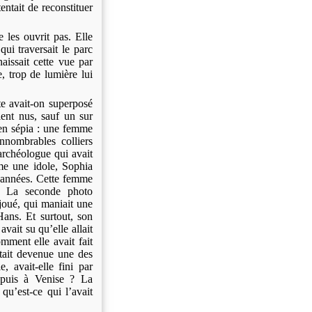
entait de reconstituer
 les ouvrit pas. Elle
qui traversait le parc
naissait cette vue par
, trop de lumière lui
te avait-on superposé
ient nus, sauf un sur
 en sépia : une femme
nnombrables colliers
’archéologue qui avait
me une idole, Sophia
s années. Cette femme
e. La seconde photo
joué, qui maniait une
Hans. Et surtout, son
 avait
su qu’elle allait
mment elle avait fait
était devenue une des
, avait-elle fini par
 puis à Venise ? La
 qu’est-ce qui l’avait