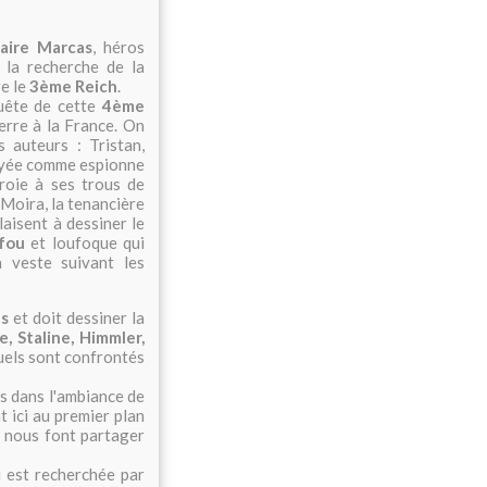
aire Marcas
, héros
 la recherche de la
re le
3ème Reich
.
quête de cette
4ème
erre à la France. On
 auteurs : Tristan,
loyée comme espionne
proie à ses trous de
, Moira, la tenancière
laisent à dessiner le
 fou
et loufoque qui
a veste suivant les
as
et doit dessiner la
e, Staline, Himmler,
uels sont confrontés
us dans l'ambiance de
t ici au premier plan
rs nous font partager
 est recherchée par