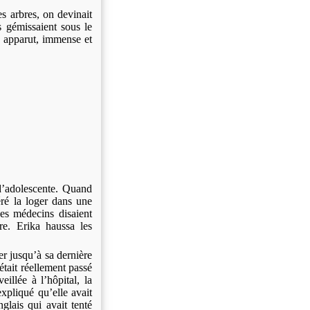
es arbres, on devinait
s gémissaient sous le
r apparut, immense et
 d’adolescente. Quand
éré la loger dans une
es médecins disaient
re. Erika haussa les
er jusqu’à sa dernière
était réellement passé
eillée à l’hôpital, la
xpliqué qu’elle avait
lais qui avait tenté