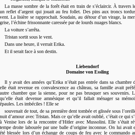
La masse sombre de la forêt était en train de s’éclaircir. À travers l
un reflet d’argent qui jouait au feu follet. Des pins aux troncs tordu
vent. La lisière se rapprochait. Soudain, au détour d’un virage, la me
grise, l’échine frissonnante caressée par de lourds nuages blancs.
La voiture s’arrêta.
Tristan sortit sous le vent.
Dans une heure, il verrait Erika.
Et il serait face à son destin.
Liebendorf
Domaine von Essling
Il y avait des années qu’Erika n’était pas entrée dans sa chambre
elle était revenue en convalescence au château, sa famille avait préf
autre chambre que la sienne, pour ne pas brusquer ses souvenirs. L
qu’elle était
devenue amnésique et qu’il fallait ménager sa mémoi
épaules. Les imbéciles ! Elle se
souvenait de tout, de sa première dent tombée et glissée sous l’oreill
nuit d’amour avec Tristan. Mais ce qu’elle avait oublié, c’était ce qui s’
à Venise lors de la rencontre d’Hitler avec Mussolini. Elle s’était rév
tempe droite labourée par une balle d’origine inconnue. On lui avait e
été blessée lors d’un échange de coups de feu avec le commando ang