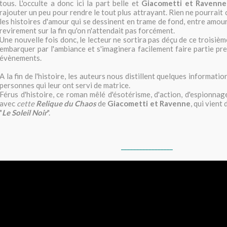
tous. L'occulte a donc ici la part belle et
Giacometti et Ravenn
rajouter un peu pour rendre le tout plus attrayant. Rien ne pourrait
les histoires d'amour qui se dessinent en trame de fond, entre amou
revirement sur la fin qu'on n'attendait pas forcément.
Une nouvelle fois donc, le lecteur ne sortira pas déçu de ce troisième
embarquer par l'ambiance et s'imaginera facilement faire partie pr
évènements.
A la fin de l'histoire, les auteurs nous distillent quelques information
personnes qui leur ont servi de matrice.
Férus d'histoire, ce roman mêlé d'ésotérisme, d'action, d'espionnage
avec
cette
Relique du Chaos
de
Giacometti et Ravenne
, qui vient
"
Le Soleil Noir
".
_________________