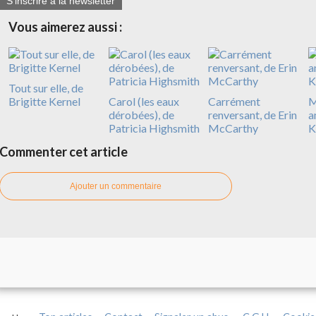
S'inscrire à la newsletter
Vous aimerez aussi :
Tout sur elle, de
Brigitte Kernel
Carol (les eaux
Carrément
M
dérobées), de
renversant, de Erin
a
Patricia Highsmith
McCarthy
K
Commenter cet article
Ajouter un commentaire