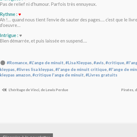
Pas de relief ni d’humour. Parfois très ennuyeux.
Rythme :
♥
Ah !… quand nous tient l’envie de sauter des pages…. c’est que le livre
d’oeuvre…
Intrigue :
♥
Bien démarrée, et puis laissée en suspend….
,
,
,
,
,
#Romance
#L'ange de minuit
#Lisa Kleypas
#avis
#critique
#l'an
,
,
,
kleypas
#livres lisa kleypas
#l'ange de minuit critique
#l'ange de mi
,
,
kleypas amazon
#critique l'ange de minuit
#Livres gratuits
L'héritage de Vinci, de Lewis Perdue
Pirates, 