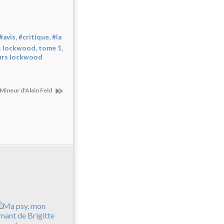
,
,
#avis
#critique
#la
,
urs lockwood, tome 1
urs lockwood
ineur d'Alain Feld