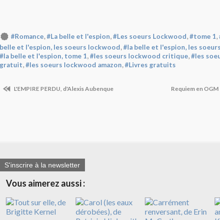
,
,
,
,
#Romance
#La belle et l'espion
#Les soeurs Lockwood
#tome 1
,
belle et l'espion, les soeurs lockwood
#la belle et l'espion, les soe
,
,
#la belle et l'espion, tome 1
#les soeurs lockwood critique
#les soe
,
,
gratuit
#les soeurs lockwood amazon
#Livres gratuits
L'EMPIRE PERDU, d'Alexis Aubenque
Requiem en OGM M
S'inscrire à la newsletter
Vous aimerez aussi :