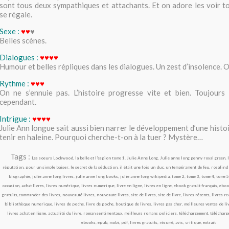
sont tous deux sympathiques et attachants. Et on adore les voir 
se régale.
Sexe :
♥
♥
♥
Belles scènes.
Dialogues :
♥♥♥♥
Humour et belles répliques dans les dialogues. Un zest d’insolence. 
Rythme :
♥♥♥
On ne s’ennuie pas. L’histoire progresse vite et bien. Toujours
cependant.
Intrigue :
♥
♥♥♥
Julie Ann longue sait aussi bien narrer le développement d’une hist
tenir en haleine. Pourquoi cherche-t-on à la tuer ? Mystère…
Tags :
Les soeurs Lockwood
,
la belle et l'espion tome 1
,
Julie Anne Long
,
Julie anne long penny royal green
,
réputation
,
pour un simple baiser
,
le secret de la séduction
,
il était une fois un duc
,
un tempérament de feu
,
rosalind
biographie
,
julie anne long livres
,
julie anne long books
,
julie anne long wikipedia
,
tome 2
,
tome 3
,
tome 4
,
tome 5
occasion
,
achat livres
,
livres numérique
,
livres numerique
,
livre en ligne
,
livres en ligne
,
ebook gratuit français
,
eboo
gratuits
,
commander des livres
,
nouveauté livres
,
nouveaute livres
,
site de livres
,
site de livre
,
livres récents
,
livres re
bibliothèque numerique
,
livres de poche
,
livre de poche
,
boutique de livres
,
livres pas cher
,
meilleures ventes de li
livres achat en ligne
,
actualité du livre
,
roman sentimentaux
,
meilleurs romans policiers
,
téléchargement
,
télécharg
ebooks
,
epub
,
mobi
,
pdf, livres gratuits
,
résumé
,
avis
,
critique
,
extrait