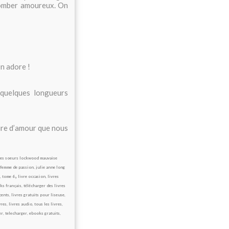
tomber amoureux. On
On adore !
 quelques longueurs
oire d’amour que nous
les soeurs lockwood mauvaise
 femme de passion
,
julie anne long
,
,
tome 6
livre occasion
,
livres
ks français
,
télécharger des livres
cents
,
livres gratuits pour liseuse
,
vres
,
livres audio
,
tous les livres
,
er
,
telecharger
,
ebooks gratuits
,