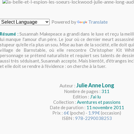
Powered by
Translate
Résumé
:
Susannah Makepeace a grandi dans le luxe et reçu la meill
lui manque l'amour d'un père. Le jour où ce dernier meurt assassiné
stupeur qu'elle n'a plus un sou. Mise au ban de la société, elle doit q
village de Barnstable, où elle rencontre Christopher Kit Whi
personnage se prétend naturaliste et requiert ses talents de dessin
aussi très séduisant, Susannah accepte. Mais bientôt, d'étranges in
et elle doit se rendre à l'évidence : on cherche à la tuer.
Julie Anne Long
Auteur :
Nombre de pages :
311
Edition :
J'ai lu
Collection :
Aventures et passions
Date de parution :
11 novembre 2011
Prix :
6€
(poche) -
1.99€
(occasion)
ISBN :
978-2290038253