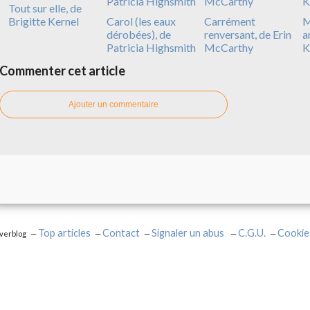
Tout sur elle, de
Brigitte Kernel
Carol (les eaux
Carrément
M
dérobées), de
renversant, de Erin
a
Patricia Highsmith
McCarthy
K
Commenter cet article
Ajouter un commentaire
Top articles
Contact
Signaler un abus
C.G.U.
Cookie
Overblog