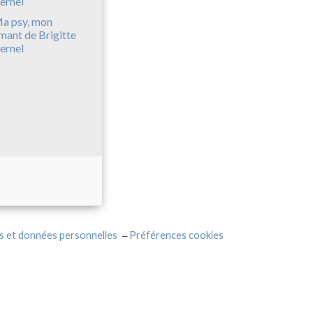
a psy, mon
mant de Brigitte
ernel
s et données personnelles
Préférences cookies