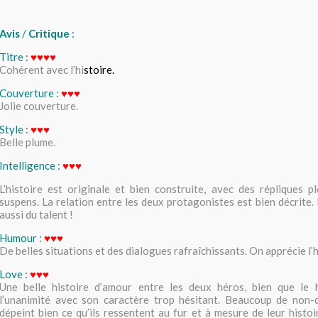
Avis
/
Critique
:
Titre :
♥
♥
♥
♥
Cohérent avec l’hi
stoire.
Couverture :
♥
♥
♥
Jolie couverture.
Style :
♥
♥
♥
Belle plume.
Intelligence :
♥
♥
♥
L’histoire est originale et bien construite, avec des répliques pl
suspens. La relation entre les deux protagonistes est bien décrite. I
aussi du talent !
Humour :
♥
♥
♥
De belles situations et des dialogues rafraîchissants. On apprécie l’
Love :
♥
♥
♥
Une belle histoire d’amour entre les deux héros, bien que le
l’unanimité avec son caractère trop hésitant. Beaucoup de non-d
dépeint bien ce qu’ils ressentent au fur et à mesure de leur histo