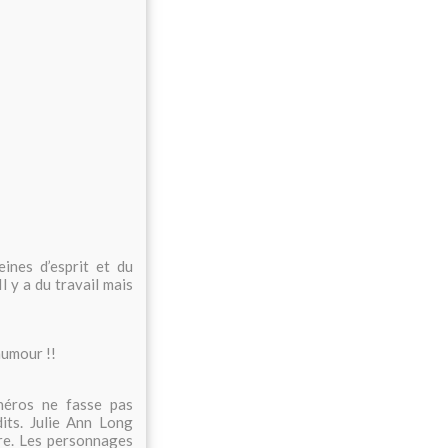
eines d’esprit et du
l y a du travail mais
humour !!
 héros ne fasse pas
its. Julie Ann Long
ire. Les personnages