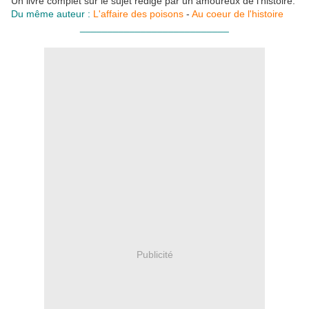
Un livre complet sur le sujet rédigé par un amoureux de l'histoire.
Du même auteur :
L'affaire des poisons
-
Au coeur de l'histoire
___________________________
Publicité