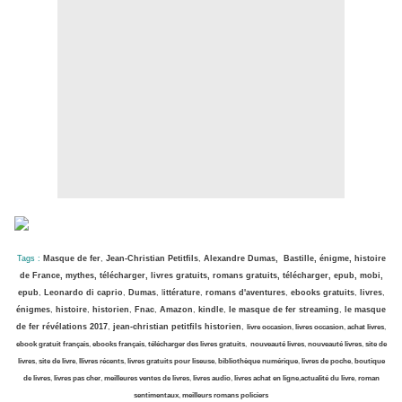
Tags :
Masque de fer
,
Jean-Christian Petitfils
,
Alexandre Dumas,
Bastille, énigme, histoire
de France, mythes, télécharger, livres gratuits, romans gratuits, télécharger, epub, mobi,
epub
,
Leonardo di caprio
,
Dumas
, l
ittérature
,
romans d'aventures
,
ebooks gratuits
,
livres
,
énigmes
,
histoire
,
historien
,
Fnac
,
Amazon
,
kindle
,
le masque de fer streaming
,
le masque
de fer révélations 2017
,
jean-christian petitfils historien
,
livre occasion
,
livres occasion
,
achat livres
,
ebook gratuit français
,
ebooks français
,
télécharger des livres gratuits
,
nouveauté livres
,
nouveauté livres
,
site de
livres
,
site de livre
,
l
livres récents
,
livres gratuits pour liseuse
,
bibliothèque numérique
,
livres de poche
,
boutique
de livres
,
livres pas cher
,
meilleures ventes de livres
,
livres audio
,
livres achat en ligne
,
actualité du livre
,
roman
sentimentaux
,
meilleurs romans policiers