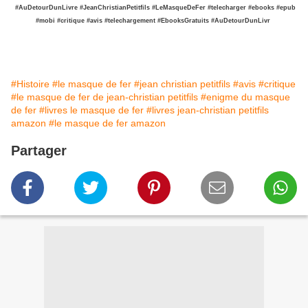
#AuDetourDunLivre
#JeanChristianPetitfils
#LeMasqueDeFer
#telecharger
#ebooks
#epub
#mobi
#critique
#avis
#telechargement
#EbooksGratuits
#AuDetourDunLivr
#Histoire
#le masque de fer
#jean christian petitfils
#avis
#critique
#le masque de fer de jean-christian petitfils
#enigme du masque
de fer
#livres le masque de fer
#livres jean-christian petitfils
amazon
#le masque de fer amazon
Partager