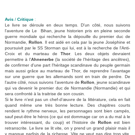
Avis
/
Critique
:
Le livre se déroule en deux temps. D'un côté, nous suivons
l'aventure de Le Bihan, jeune historien pris en pleine seconde
guerre mondiale qui recherche la dépouille du premier duc de
Normandie,
Rollon
. Il est aidé en cela par la jeune Joséphine et
poursuivit par le SS Storman qui lui, est à la recherche de l'Anti-
Croix et du marteau de
Thor
. Les deux objets devraient
permettre à l'
Ahnenerbe
(la société de l'héritage des ancêtres),
de confirmer d'une part l'héritage scandinave du peuple germain
mais aussi grâce au marteau de Thor, de reprendre l'avantage
sur une guerre que les allemands sont en train de perdre. De
l'autre côté, nous suivons l'aventure de
Rollon
, jeune scandinave
qui va devenir le premier duc de Normandie (Normandie) et qui
sera confronté à la traitrise de son cousin.
Si le livre n'est pas un chef-d’œuvre de la littérature, cela en fait
quand même une très bonne lecture. Des chapitres courts
rendent le rythme nerveux, les personnages sont bien campés,
sauf peut-être le héros (ce qui est dommage car on a du mal à le
trouver intéressant, du coup) et l'histoire de
Rollon
est bien
retranscrite. Le livre se lit vite, on y prend un grand plaisir mais il
y manque parfois de la richesse. Vite ne veut pas dire trop vite.