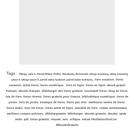
Tags :
Vikings
,
série tv
,
Patrick Weber
,
Rollon
,
Ahneberbe
,
Normandie
,
vikings streaming
,
viking streaming
,
livre occasion
,
livres
saison 4
,
vikings saison 5
,
patrick weber facebook
,
patrick weber architecte
occasion
,
achat livres
,
livres numérique
,
livre en ligne
,
livres en ligne
,
ebook gratuit
français
,
ebooks français
,
télécharger des livres gratuits
,
nouveauté livres
,
blog de livres
,
site de livre
,
livres récents
,
livres gratuits pour liseuse
,
bibliothèque numérique
,
livres de
poche
,
livre de poche
,
boutique de livres
,
livres pas cher
,
meilleures ventes de livres
,
livres audio
,
tous les livres
,
livres achat en ligne
,
actualité du livre
,
roman sentimentaux
,
meilleurs romans policiers
,
téléchargement
,
télécharger
,
ebooks gratuits
,
ebooks
,
epub
,
mobi
,
pdf
,
livres gratuits
,
résumé
,
avis
,
critique
,
extrait
#AuDetourDunLivr
#EbooksGratuits