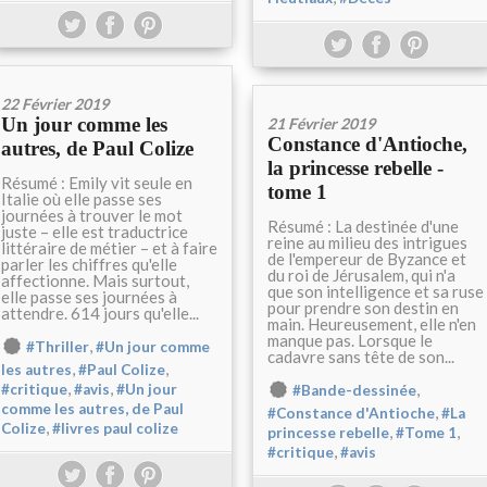
22 Février 2019
Un jour comme les
21 Février 2019
Constance d'Antioche,
autres, de Paul Colize
la princesse rebelle -
Résumé : Emily vit seule en
tome 1
Italie où elle passe ses
journées à trouver le mot
Résumé : La destinée d'une
juste – elle est traductrice
reine au milieu des intrigues
littéraire de métier – et à faire
de l'empereur de Byzance et
parler les chiffres qu'elle
du roi de Jérusalem, qui n'a
affectionne. Mais surtout,
que son intelligence et sa ruse
elle passe ses journées à
pour prendre son destin en
attendre. 614 jours qu'elle...
main. Heureusement, elle n'en
manque pas. Lorsque le
,
#Thriller
#Un jour comme
cadavre sans tête de son...
,
,
les autres
#Paul Colize
,
,
,
#critique
#avis
#Un jour
#Bande-dessinée
comme les autres, de Paul
,
#Constance d'Antioche
#La
,
Colize
#livres paul colize
,
,
princesse rebelle
#Tome 1
,
#critique
#avis