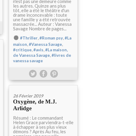
n'est pas une demeure comme
les autres. Quinze ans plus
tôt, elle a été le théâtre d'un
drame inconcevable : toute
une famille y a été retrouvée
massacrée... Auteur : Vanessa
Savage Nombre de pages...
,
,
#Thriller
#Roman psy
#La
,
,
maison
#Vanessa Savage
,
,
#critique
#avis
#La maison,
,
de Vanessa Savage
#livres de
vanessa savage
26 Février 2019
Oxygène, de M.J.
Arlidge
Résumé : Le commandant
Helen Grace parviendra-t-elle
à échapper à ses plus vieux
démons ? Après Au feu, les