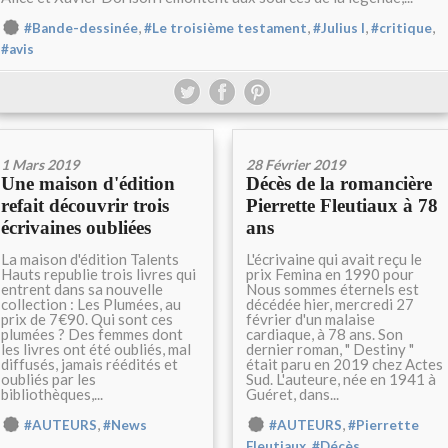
,
,
,
,
#Bande-dessinée
#Le troisième testament
#Julius I
#critique
#avis
1 Mars 2019
28 Février 2019
Une maison d'édition
Décès de la romancière
refait découvrir trois
Pierrette Fleutiaux à 78
écrivaines oubliées
ans
La maison d'édition Talents
L'écrivaine qui avait reçu le
Hauts republie trois livres qui
prix Femina en 1990 pour
entrent dans sa nouvelle
Nous sommes éternels est
collection : Les Plumées, au
décédée hier, mercredi 27
prix de 7€90. Qui sont ces
février d'un malaise
plumées ? Des femmes dont
cardiaque, à 78 ans. Son
les livres ont été oubliés, mal
dernier roman, " Destiny "
diffusés, jamais réédités et
était paru en 2019 chez Actes
oubliés par les
Sud. L'auteure, née en 1941 à
bibliothèques,...
Guéret, dans...
,
,
#AUTEURS
#News
#AUTEURS
#Pierrette
,
Fleutiaux
#Décès