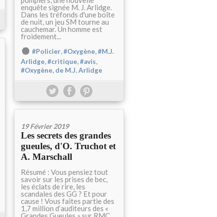
pompiers, une nouvelle
enquête signée M. J. Arlidge.
Dans les tréfonds d'une boîte
de nuit, un jeu SM tourne au
cauchemar. Un homme est
froidement...
,
,
#Policier
#Oxygène
#M.J.
,
,
,
Arlidge
#critique
#avis
#Oxygène, de M.J. Arlidge
19 Février 2019
Les secrets des grandes
gueules, d'O. Truchot et
A. Marschall
Résumé : Vous pensiez tout
savoir sur les prises de bec,
les éclats de rire, les
scandales des GG ? Et pour
cause ! Vous faites partie des
1,7 million d’auditeurs des «
Grandes Gueules » sur RMC