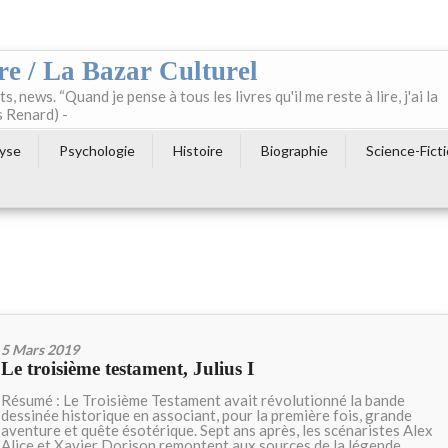
re / La Bazar Culturel
ts, news. “Quand je pense à tous les livres qu'il me reste à lire, j'ai la
s Renard) -
yse
Psychologie
Histoire
Biographie
Science-Fict
5 Mars 2019
Le troisième testament, Julius I
Résumé : Le Troisième Testament avait révolutionné la bande
dessinée historique en associant, pour la première fois, grande
aventure et quête ésotérique. Sept ans après, les scénaristes Alex
Alice et Xavier Dorison remontent aux sources de la légende,...