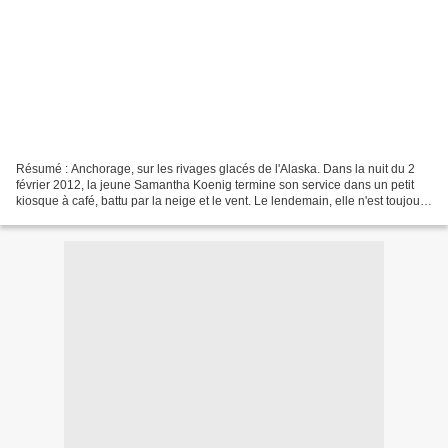
Résumé : Anchorage, sur les rivages glacés de l'Alaska. Dans la nuit du 2
février 2012, la jeune Samantha Koenig termine son service dans un petit
kiosque à café, battu par la neige et le vent. Le lendemain, elle n'est toujours
pas rentrée chez elle....