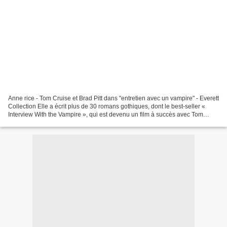
Anne rice - Tom Cruise et Brad Pitt dans "entretien avec un vampire" - Everett
Collection Elle a écrit plus de 30 romans gothiques, dont le best-seller «
Interview With the Vampire », qui est devenu un film à succès avec Tom
Cruise et Brad Pitt. La romancière,...