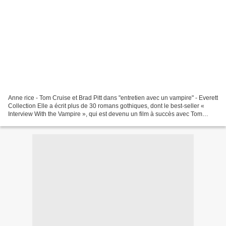
Anne rice - Tom Cruise et Brad Pitt dans "entretien avec un vampire" - Everett
Collection Elle a écrit plus de 30 romans gothiques, dont le best-seller «
Interview With the Vampire », qui est devenu un film à succès avec Tom
Cruise et Brad Pitt. La romancière,...