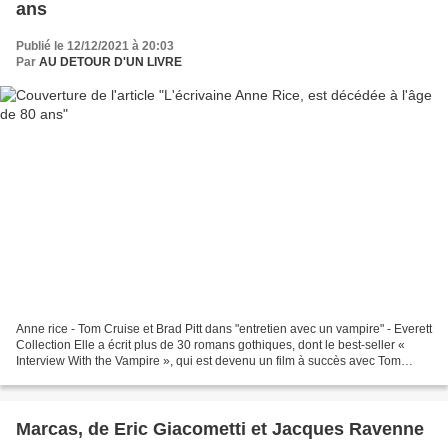
ans
Publié le 12/12/2021 à 20:03
Par
AU DETOUR D'UN LIVRE
Anne rice - Tom Cruise et Brad Pitt dans "entretien avec un vampire" - Everett
Collection Elle a écrit plus de 30 romans gothiques, dont le best-seller «
Interview With the Vampire », qui est devenu un film à succès avec Tom
Cruise et Brad Pitt. La romancière,...
Marcas, de Eric Giacometti et Jacques Ravenne