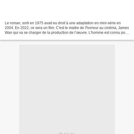
Le roman, sorti en 1975 avait eu droit à une adaptation en mini-série en
2004. En 2022, ce sera un film. C'est le maitre de l'horreur au cinéma, James
Wan qui va se charger de la production de l’œuvre. L'homme est connu pour
avoir réalisé les films Insidious...