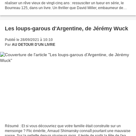
réaliser un rêve vieux de vingt-cinq ans : ressusciter un tueur en série, le
Bourreau 125, dans un livre. Un thriller que David Miller, embaumeur de
profession et auteur d'un...
Les loups-garous d'Argentine, de Jérémy Wuck
Publié le 28/09/2021 à 10:10
Par
AU DETOUR D'UN LIVRE
Résumé : Et si vous découvriez que votre famille était construite sur un
mensonge ? Flic émérite, Arnaud Shimansky connaît pourtant une mauvaise
passe. Sur la sellette depuis plusieurs mois, il tente de sortir la tête de l'eau.