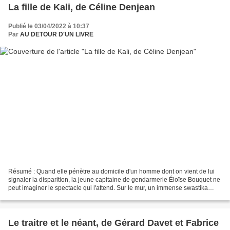
La fille de Kali, de Céline Denjean
Publié le 03/04/2022 à 10:37
Par
AU DETOUR D'UN LIVRE
Résumé : Quand elle pénètre au domicile d'un homme dont on vient de lui
signaler la disparition, la jeune capitaine de gendarmerie Éloïse Bouquet ne
peut imaginer le spectacle qui l'attend. Sur le mur, un immense swastika
tracé avec du sang. Au pied du...
Le traitre et le néant, de Gérard Davet et Fabrice