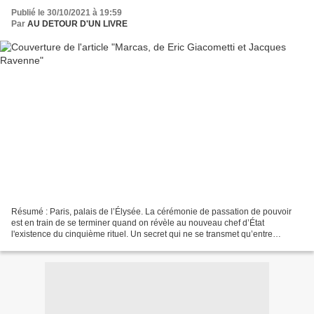
Publié le 30/10/2021 à 19:59
Par
AU DETOUR D'UN LIVRE
Résumé : Paris, palais de l’Élysée. La cérémonie de passation de pouvoir
est en train de se terminer quand on révèle au nouveau chef d’État
l'existence du cinquième rituel. Un secret qui ne se transmet qu’entre
présidents. Un mystère que nul n’a jamais...