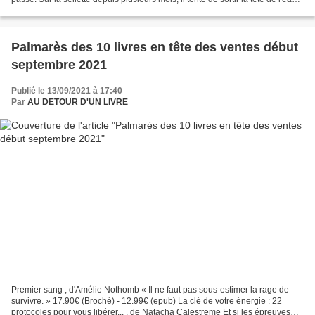
Mais le sort s'acharne...
Palmarès des 10 livres en tête des ventes début
septembre 2021
Publié le 13/09/2021 à 17:40
Par
AU DETOUR D'UN LIVRE
Premier sang , d'Amélie Nothomb « Il ne faut pas sous-estimer la rage de
survivre. » 17.90€ (Broché) - 12.99€ (epub) La clé de votre énergie : 22
protocoles pour vous libérer... , de Natacha Calestreme Et si les épreuves