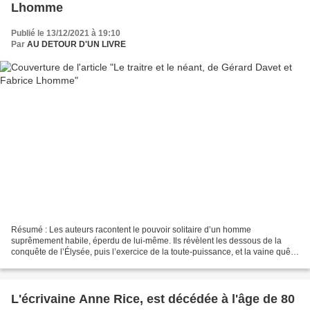
Lhomme
Publié le 13/12/2021 à 19:10
Par
AU DETOUR D'UN LIVRE
Résumé : Les auteurs racontent le pouvoir solitaire d’un homme
suprêmement habile, éperdu de lui-même. Ils révèlent les dessous de la
conquête de l’Élysée, puis l’exercice de la toute-puissance, et la vaine quête
d’une idéologie. Auteur : Gérard Davet...
L'écrivaine Anne Rice, est décédée à l'âge de 80