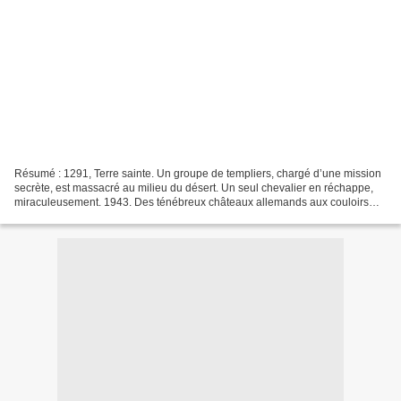
Résumé : 1291, Terre sainte. Un groupe de templiers, chargé d’une mission
secrète, est massacré au milieu du désert. Un seul chevalier en réchappe,
miraculeusement. 1943. Des ténébreux châteaux allemands aux couloirs
troubles du Vatican, Tristan Marcas...