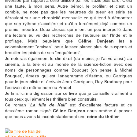
inversée par rapport à celle utilisée par les Nazis plus tard. C'est
une faute, à mon sens. Autre bémol, le profiler, et c'est un
comble, ne note pas que les meurtres du tueur en série se
déroulent sur une chronicité mensuelle ce qui tend à démontrer
que son rythme s'accélère et qu'il a forcément déjà commis un
premier meurtre. Deux choses qui m'ont un peu interpellé dans
ma lecture au vu des recherches de l'auteure sur l'Inde et le
profilage. Mais peut-être que
Céline Denjean
les a
volontairement "omises" pour laisser planer plus de suspens et
brouiller les pistes de ses "enquêteurs".
Je noterais également le clin d’œil (du moins, je l'ai vu ainsi.) au
cinéma, à la télé et au monde de la science-fiction avec des
noms de personnages comme Bouquet (on pense à Michel
Bouquet), Ameza qui est l'anagramme d'Azéma, ou Garrigues
pour le journaliste et écrivain Jean Garrigues, Ray Bradbury pour
l'écrivain du même nom ou Pradel.
Je finis ici ma digression sur ce livre que je conseille vraiment à
tous ceux qui aiment les thrillers bien construits.
Ce roman "
La fille de Kali
" est d'excellente facture et ce
deuxième roman signé
Céline Denjean
nous amène à penser
que nous avons là incontestablement une
reine du thriller
.