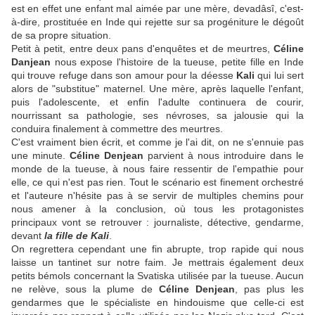
est en effet une enfant mal aimée par une mère,
devadâsî
, c'est-
à-dire, prostituée en Inde qui rejette sur sa progéniture le dégoût
de sa propre situation.
Petit à petit, entre deux pans d'enquêtes et de meurtres,
Céline
Danjean
nous expose l'histoire de la tueuse, petite fille en Inde
qui trouve refuge dans son amour pour la déesse
Kali
qui lui sert
alors de "substitue" maternel. Une mère, après laquelle l'enfant,
puis l'adolescente, et enfin l'adulte continuera de courir,
nourrissant sa pathologie, ses névroses, sa jalousie qui la
conduira finalement à commettre des meurtres.
C'est vraiment bien écrit, et comme je l'ai dit, on ne s'ennuie pas
une minute.
Céline Denjean
parvient à nous introduire dans le
monde de la tueuse, à nous faire ressentir de l'empathie pour
elle, ce qui n'est pas rien. Tout le scénario est finement orchestré
et l'auteure n'hésite pas à se servir de multiples chemins pour
nous amener à la conclusion, où tous les protagonistes
principaux vont se retrouver : journaliste, détective, gendarme,
devant
la fille de Kali
.
On regrettera cependant une fin abrupte, trop rapide qui nous
laisse un tantinet sur notre faim. Je mettrais également deux
petits bémols concernant la Svatiska utilisée par la tueuse. Aucun
ne relève, sous la plume de
Céline Denjean
, pas plus les
gendarmes que le spécialiste en hindouisme que celle-ci est