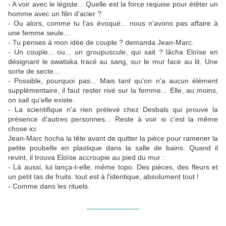
- A voir avec le légiste... Quelle est la force requise pour étêter un
homme avec un filin d'acier ?
- Ou alors, comme tu l'as évoqué... nous n'avons pas affaire à
une femme seule...
- Tu penses à mon idée de couple ? demanda Jean-Marc.
- Un couple... ou... un groupuscule, qui sait ? lâcha Eloïse en
désignant le swatiska tracé au sang, sur le mur face au lit. Une
sorte de secte...
- Possible, pourquoi pas... Mais tant qu'on n'a aucun élément
supplémentaire, il faut rester rivé sur la femme... Elle, au moins,
on sait qu'elle existe.
- La scientifique n'a rien prélevé chez Desbals qui prouve la
présence d'autres personnes... Reste à voir si c'est la même
chose ici.
Jean-Marc hocha la tête avant de quitter la pièce pour ramener la
petite poubelle en plastique dans la salle de bains. Quand il
revint, il trouva Eloïse accroupie au pied du mur :
- Là aussi, lui lança-t-elle, même topo. Des pièces, des fleurs et
un petit tas de fruits. tout est à l'identique, absolument tout !
- Comme dans les rituels.
_____________