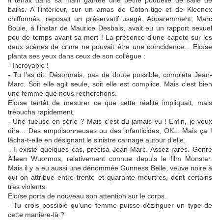
Il tenait dans sa main gantée une petite poubelle de salle de
bains. A l'intérieur, sur un amas de Coton-tige et de Kleenex
chiffonnés, reposait un préservatif usagé. Apparemment, Marc
Boule, à l'instar de Maurice Desbals, avait eu un rapport sexuel
peu de temps avant sa mort ! La présence d'une capote sur les
deux scènes de crime ne pouvait être une coïncidence... Eloïse
planta ses yeux dans ceux de son collègue :
- Incroyable !
- Tu l'as dit. Désormais, pas de doute possible, compléta Jean-
Marc. Soit elle agit seule, soit elle est complice. Mais c'est bien
une femme que nous recherchons.
Eloïse tentât de mesurer ce que cette réalité impliquait, mais
trébucha rapidement.
- Une tueuse en série ? Mais c'est du jamais vu ! Enfin, je veux
dire... Des empoisonneuses ou des infanticides, OK... Mais ça !
lâcha-t-elle en désignant le sinistre carnage autour d'elle.
- Il existe quelques cas, précisa Jean-Marc. Assez rares. Genre
Aileen Wuormos, relativement connue depuis le film Monster.
Mais il y a eu aussi une dénommée Gunness Belle, veuve noire à
qui on attribue entre trente et quarante meurtres, dont certains
très violents.
Eloïse porta de nouveau son attention sur le corps.
- Tu crois possible qu'une femme puisse dézinguer un type de
cette manière-là ?