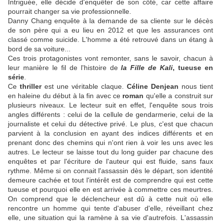
Intriguée, elle décide d'enquêter de son côté, car cette affaire
pourrait changer sa vie professionnelle.
Danny Chang enquête à la demande de sa cliente sur le décès
de son père qui a eu lieu en 2012 et que les assurances ont
classé comme suicide. L'homme a été retrouvé dans un étang à
bord de sa voiture...
Ces trois protagonistes vont remonter, sans le savoir, chacun à
leur manière le fil de l'histoire de
la Fille de Kali
, tueuse en
série
.
Ce
thriller
est une véritable claque.
Céline Denjean
nous tient
en haleine du début à la fin avec ce
roman
qu'elle a construit sur
plusieurs niveaux. Le lecteur suit en effet, l'enquête sous trois
angles différents : celui de la cellule de gendarmerie, celui de la
journaliste et celui du détective privé. Le plus, c'est que chacun
parvient à la conclusion en ayant des indices différents et en
prenant donc des chemins qui n'ont rien à voir les uns avec les
autres. Le lecteur se laisse tout du long guider par chacune des
enquêtes et par l'écriture de l'auteur qui est fluide, sans faux
rythme. Même si on connait l'assassin dès le départ, son identité
demeure cachée et tout l'intérêt est de comprendre qui est cette
tueuse et pourquoi elle en est arrivée à commettre ces meurtres.
On comprend que le déclencheur est dû à cette nuit où elle
rencontre un homme qui tente d'abuser d'elle, réveillant chez
elle, une situation qui la ramène à sa vie d'autrefois. L'assassin